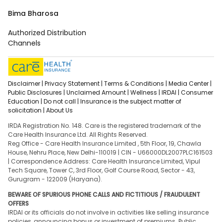
Bima Bharosa
Authorized Distribution
Channels
Disclaimer |
Privacy Statement |
Terms & Conditions |
Media Center |
Public Disclosures |
Unclaimed Amount |
Wellness |
IRDAI |
Consumer
Education |
Do not call |
Insurance is the subject matter of
solicitation |
About Us
IRDA Registration No. 148. Care is the registered trademark of the
Care Health Insurance Ltd. All Rights Reserved.
Reg Office - Care Health Insurance Limited , 5th Floor, 19, Chawla
House, Nehru Place, New Delhi-110019 | CIN - U66000DL2007PLC161503
| Correspondence Address: Care Health Insurance Limited, Vipul
Tech Square, Tower C, 3rd Floor, Golf Course Road, Sector - 43,
Gurugram - 122009 (Haryana).
BEWARE OF SPURIOUS PHONE CALLS AND FICTITIOUS / FRAUDULENT
OFFERS
IRDAI or its officials do not involve in activities like selling insurance
policies, announcing bonus or investment of premiums. Public