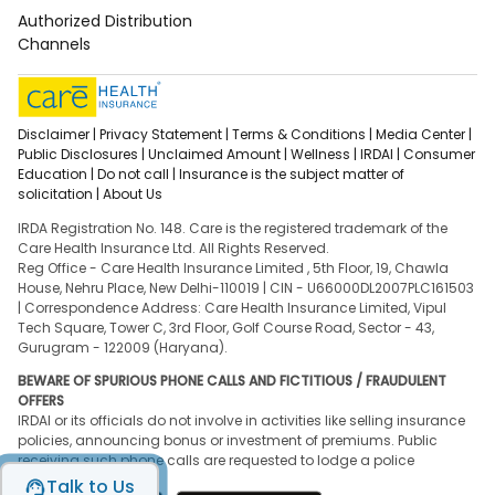
Authorized Distribution
Channels
Disclaimer |
Privacy Statement |
Terms & Conditions |
Media Center |
Public Disclosures |
Unclaimed Amount |
Wellness |
IRDAI |
Consumer
Education |
Do not call |
Insurance is the subject matter of
solicitation |
About Us
IRDA Registration No. 148. Care is the registered trademark of the
Care Health Insurance Ltd. All Rights Reserved.
Reg Office - Care Health Insurance Limited , 5th Floor, 19, Chawla
House, Nehru Place, New Delhi-110019 | CIN - U66000DL2007PLC161503
| Correspondence Address: Care Health Insurance Limited, Vipul
Tech Square, Tower C, 3rd Floor, Golf Course Road, Sector - 43,
Gurugram - 122009 (Haryana).
BEWARE OF SPURIOUS PHONE CALLS AND FICTITIOUS / FRAUDULENT
OFFERS
IRDAI or its officials do not involve in activities like selling insurance
policies, announcing bonus or investment of premiums. Public
receiving such phone calls are requested to lodge a police
complaint.
Talk to Us