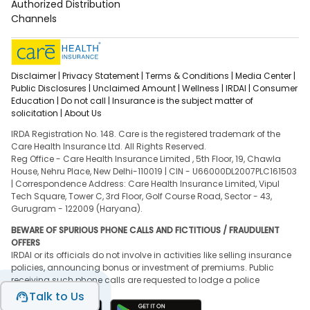
Authorized Distribution
Channels
Disclaimer |
Privacy Statement |
Terms & Conditions |
Media Center |
Public Disclosures |
Unclaimed Amount |
Wellness |
IRDAI |
Consumer
Education |
Do not call |
Insurance is the subject matter of
solicitation |
About Us
IRDA Registration No. 148. Care is the registered trademark of the
Care Health Insurance Ltd. All Rights Reserved.
Reg Office - Care Health Insurance Limited , 5th Floor, 19, Chawla
House, Nehru Place, New Delhi-110019 | CIN - U66000DL2007PLC161503
| Correspondence Address: Care Health Insurance Limited, Vipul
Tech Square, Tower C, 3rd Floor, Golf Course Road, Sector - 43,
Gurugram - 122009 (Haryana).
BEWARE OF SPURIOUS PHONE CALLS AND FICTITIOUS / FRAUDULENT
OFFERS
IRDAI or its officials do not involve in activities like selling insurance
policies, announcing bonus or investment of premiums. Public
receiving such phone calls are requested to lodge a police
complaint.
Talk to Us