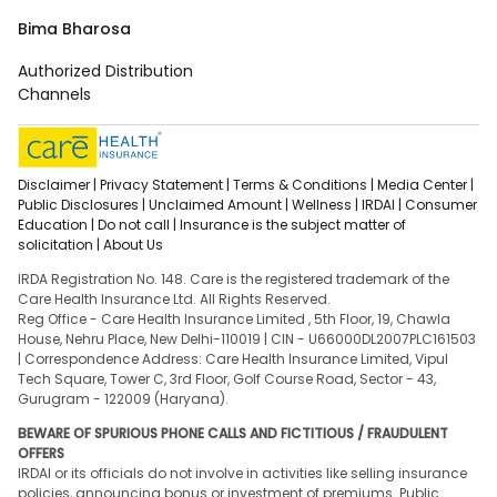
Bima Bharosa
Authorized Distribution
Channels
Disclaimer |
Privacy Statement |
Terms & Conditions |
Media Center |
Public Disclosures |
Unclaimed Amount |
Wellness |
IRDAI |
Consumer
Education |
Do not call |
Insurance is the subject matter of
solicitation |
About Us
IRDA Registration No. 148. Care is the registered trademark of the
Care Health Insurance Ltd. All Rights Reserved.
Reg Office - Care Health Insurance Limited , 5th Floor, 19, Chawla
House, Nehru Place, New Delhi-110019 | CIN - U66000DL2007PLC161503
| Correspondence Address: Care Health Insurance Limited, Vipul
Tech Square, Tower C, 3rd Floor, Golf Course Road, Sector - 43,
Gurugram - 122009 (Haryana).
BEWARE OF SPURIOUS PHONE CALLS AND FICTITIOUS / FRAUDULENT
OFFERS
IRDAI or its officials do not involve in activities like selling insurance
policies, announcing bonus or investment of premiums. Public