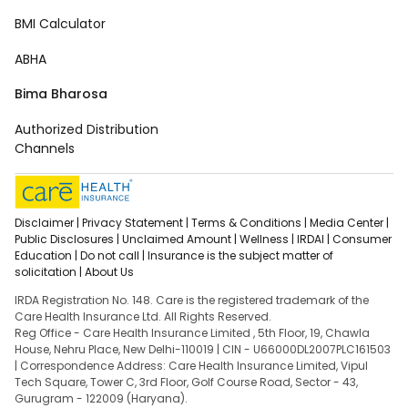
BMI Calculator
ABHA
Bima Bharosa
Authorized Distribution
Channels
Disclaimer |
Privacy Statement |
Terms & Conditions |
Media Center |
Public Disclosures |
Unclaimed Amount |
Wellness |
IRDAI |
Consumer
Education |
Do not call |
Insurance is the subject matter of
solicitation |
About Us
IRDA Registration No. 148. Care is the registered trademark of the
Care Health Insurance Ltd. All Rights Reserved.
Reg Office - Care Health Insurance Limited , 5th Floor, 19, Chawla
House, Nehru Place, New Delhi-110019 | CIN - U66000DL2007PLC161503
| Correspondence Address: Care Health Insurance Limited, Vipul
Tech Square, Tower C, 3rd Floor, Golf Course Road, Sector - 43,
Gurugram - 122009 (Haryana).