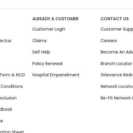
ALREADY A CUSTOMER
CONTACT US
Customer Login
Customer Supp
ectus
Claims
Careers
Self Help
Become An Adv
Policy Renewal
Branch Locator
 Form & NCD
Hospital Empanelment
Grievance Redr
 Conditions
Network Locato
xclusion
Be-Fit Network 
ndbook
de
ation Sheet