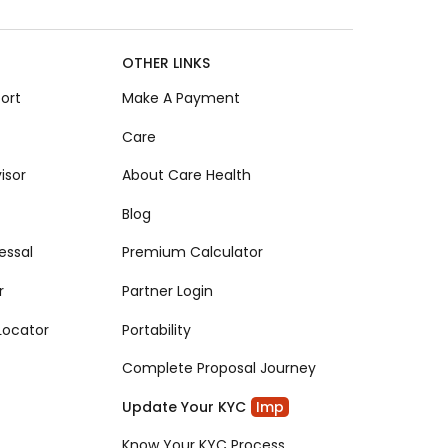
OTHER LINKS
ort
Make A Payment
Care
isor
About Care Health
Blog
essal
Premium Calculator
r
Partner Login
Locator
Portability
Complete Proposal Journey
Update Your KYC
Imp
Know Your KYC Process