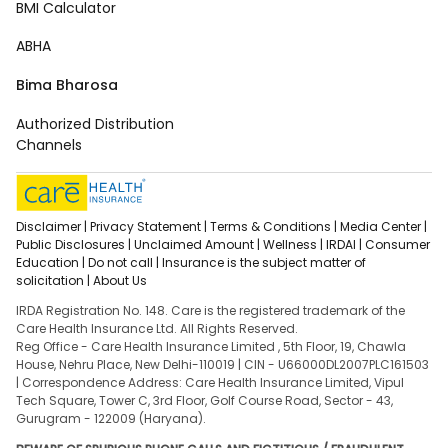
BMI Calculator
ABHA
Bima Bharosa
Authorized Distribution
Channels
Disclaimer |
Privacy Statement |
Terms & Conditions |
Media Center |
Public Disclosures |
Unclaimed Amount |
Wellness |
IRDAI |
Consumer
Education |
Do not call |
Insurance is the subject matter of
solicitation |
About Us
IRDA Registration No. 148. Care is the registered trademark of the
Care Health Insurance Ltd. All Rights Reserved.
Reg Office - Care Health Insurance Limited , 5th Floor, 19, Chawla
House, Nehru Place, New Delhi-110019 | CIN - U66000DL2007PLC161503
| Correspondence Address: Care Health Insurance Limited, Vipul
Tech Square, Tower C, 3rd Floor, Golf Course Road, Sector - 43,
Gurugram - 122009 (Haryana).