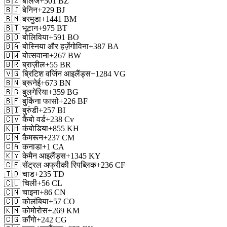
🇧🇿
बेलिज
+501
BZ
🇧🇯
बेनिन
+229
BJ
🇧🇲
बरमुडा
+1441
BM
🇧🇹
भूटान
+975
BT
🇧🇴
बोलिविया
+591
BO
🇧🇦
बोस्निया और हर्ज़ेगोविना
+387
BA
🇧🇼
बोत्सवाना
+267
BW
🇧🇷
ब्राज़ील
+55
BR
🇻🇬
ब्रिटिश वर्जिन आइलैंड्स
+1284
VG
🇧🇳
ब्रूनेई
+673
BN
🇧🇬
बुलगेरिया
+359
BG
🇧🇫
बुर्किना फासो
+226
BF
🇧🇮
बुरुंडी
+257
BI
🇨🇻
कैबो वर्ड
+238
Cv
🇰🇭
कंबोडिया
+855
KH
🇨🇲
कैमरून
+237
CM
🇨🇦
कनाडा
+1
CA
🇰🇾
केमैन आइलैंड्स
+1345
KY
🇨🇫
सेंट्रल अफ्रीकी रिपब्लिक
+236
CF
🇹🇩
चाड
+235
TD
🇨🇱
चिली
+56
CL
🇨🇳
चाइना
+86
CN
🇨🇴
कोलंबिया
+57
CO
🇰🇲
कोमोरोस
+269
KM
🇨🇬
कॉंगो
+242
CG