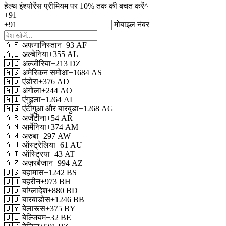
हेल्थ इंश्योरेंस प्रीमियम पर 10% तक की बचत करें^
+91
+91
मोबाइल नंबर
🇦🇫
अफगानिस्तान
+93
AF
🇦🇱
अल्बेनिया
+355
AL
🇩🇿
अल्जीरिया
+213
DZ
🇦🇸
अमेरिकन समोआ
+1684
AS
🇦🇩
एंडोरा
+376
AD
🇦🇴
अंगोला
+244
AO
🇦🇮
एंगुइला
+1264
AI
🇦🇬
एंटीगुआ और बारबुडा
+1268
AG
🇦🇷
अर्जेंटीना
+54
AR
🇦🇲
आर्मेनिया
+374
AM
🇦🇼
अरुबा
+297
AW
🇦🇺
ऑस्ट्रेलिया
+61
AU
🇦🇹
ऑस्ट्रिया
+43
AT
🇦🇿
अज़रबैजान
+994
AZ
🇧🇸
बहामास
+1242
BS
🇧🇭
बहरीन
+973
BH
🇧🇩
बांग्लादेश
+880
BD
🇧🇧
बारबाडोस
+1246
BB
🇧🇾
बेलारूस
+375
BY
🇧🇪
बेल्जियम
+32
BE