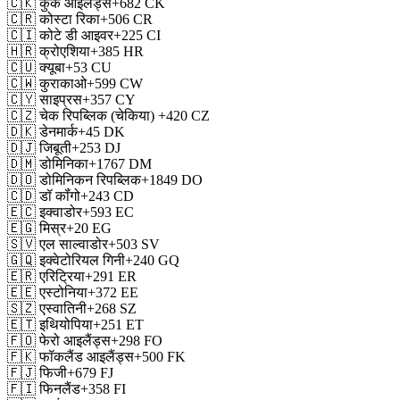
🇨🇰
कुक आइलैंड्स
+682
CK
🇨🇷
कोस्टा रिका
+506
CR
🇨🇮
कोटे डी आइवर
+225
CI
🇭🇷
क्रोएशिया
+385
HR
🇨🇺
क्यूबा
+53
CU
🇨🇼
कुराकाओ
+599
CW
🇨🇾
साइप्रस
+357
CY
🇨🇿
चेक रिपब्लिक (चेकिया)
+420
CZ
🇩🇰
डेनमार्क
+45
DK
🇩🇯
जिबूती
+253
DJ
🇩🇲
डोमिनिका
+1767
DM
🇩🇴
डोमिनिकन रिपब्लिक
+1849
DO
🇨🇩
डॉ कॉंगो
+243
CD
🇪🇨
इक्वाडोर
+593
EC
🇪🇬
मिस्र
+20
EG
🇸🇻
एल साल्वाडोर
+503
SV
🇬🇶
इक्वेटोरियल गिनी
+240
GQ
🇪🇷
एरिट्रिया
+291
ER
🇪🇪
एस्टोनिया
+372
EE
🇸🇿
एस्वातिनी
+268
SZ
🇪🇹
इथियोपिया
+251
ET
🇫🇴
फेरो आइलैंड्स
+298
FO
🇫🇰
फॉकलैंड आइलैंड्स
+500
FK
🇫🇯
फिजी
+679
FJ
🇫🇮
फिनलैंड
+358
FI