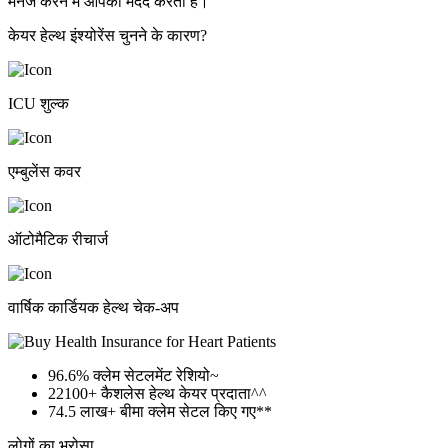
मैनेज करने में आपकी मदद करता है।
केयर हेल्थ इंश्योरेंस चुनने के कारण?
ICU शुल्क
एम्बुलेंस कवर
ऑटोमैटिक रीचार्ज
वार्षिक कार्डियक हेल्थ चेक-अप
96.6%
क्लेम सेटलमेंट रेशियो~
22100+
कैशलेस हेल्थ केयर प्रदाता^^
74.5 लाख+
बीमा क्लेम सेटल किए गए**
लोगों का भरोसा