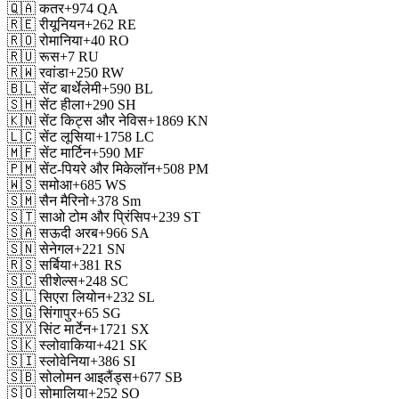
🇶🇦
कतर
+974
QA
🇷🇪
रीयूनियन
+262
RE
🇷🇴
रोमानिया
+40
RO
🇷🇺
रूस
+7
RU
🇷🇼
रवांडा
+250
RW
🇧🇱
सेंट बार्थेलेमी
+590
BL
🇸🇭
सेंट हीला
+290
SH
🇰🇳
सेंट किट्स और नेविस
+1869
KN
🇱🇨
सेंट लूसिया
+1758
LC
🇲🇫
सेंट मार्टिन
+590
MF
🇵🇲
सेंट-पियरे और मिकेलॉन
+508
PM
🇼🇸
समोआ
+685
WS
🇸🇲
सैन मैरिनो
+378
Sm
🇸🇹
साओ टोम और प्रिंसिप
+239
ST
🇸🇦
सऊदी अरब
+966
SA
🇸🇳
सेनेगल
+221
SN
🇷🇸
सर्बिया
+381
RS
🇸🇨
सीशेल्स
+248
SC
🇸🇱
सिएरा लियोन
+232
SL
🇸🇬
सिंगापुर
+65
SG
🇸🇽
सिंट मार्टेन
+1721
SX
🇸🇰
स्लोवाकिया
+421
SK
🇸🇮
स्लोवेनिया
+386
SI
🇸🇧
सोलोमन आइलैंड्स
+677
SB
🇸🇴
सोमालिया
+252
SO