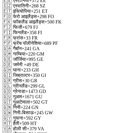
🇪🇪
एस्टोनिया
+372
EE
🇸🇿
एस्वातिनी
+268
SZ
🇪🇹
इथियोपिया
+251
ET
🇫🇴
फेरो आइलैंड्स
+298
FO
🇫🇰
फॉकलैंड आइलैंड्स
+500
FK
🇫🇯
फिजी
+679
FJ
🇫🇮
फिनलैंड
+358
FI
🇫🇷
फ्रांस
+33
FR
🇵🇫
फ्रेंच पॉलीनेशिया
+689
PF
🇬🇦
गैबॉन
+241
GA
🇬🇲
गाम्बिया
+220
GM
🇬🇪
जॉर्जिया
+995
GE
🇩🇪
जर्मनी
+49
DE
🇬🇭
घाना
+233
GH
🇬🇮
जिब्राल्टर
+350
GI
🇬🇷
ग्रीस
+30
GR
🇬🇱
ग्रीनलैंड
+299
GL
🇬🇩
ग्रेनाडा
+1473
GD
🇬🇺
गुआम
+1671
GU
🇬🇹
गुआटेमाला
+502
GT
🇬🇳
गिनी
+224
GN
🇬🇼
गिनी-बिसाऊ
+245
GW
🇬🇾
गुयाना
+592
GY
🇭🇹
हैती
+509
HT
🇻🇦
होली सी
+379
VA