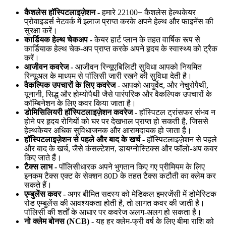
कैशलेस हॉस्पिटलाइज़ेशन -
हमारे 22100+ कैशलेस हेल्थकेयर
प्रोवाइडर्स नेटवर्क में इलाज प्राप्त करके अपने हेल्थ और फाइनेंस की
सुरक्षा करें।
कार्डियक हेल्थ चेकअप -
केयर हार्ट प्लान के तहत वार्षिक रूप से
कार्डियाक हेल्थ चेक-अप प्राप्त करके अपने हृदय के स्वास्थ्य को ट्रैक
करें।
आजीवन कवरेज -
आजीवन रिन्यूएबिलिटी सुविधा आपको नियमित
रिन्यूअल के माध्यम से पॉलिसी जारी रखने की सुविधा देती है।
वैकल्पिक उपचारों के लिए कवरेज -
आपको आयुर्वेद, और नेचुरोपैथी,
यूनानी, सिद्ध और होम्योपैथी जैसे पारंपरिक और वैकल्पिक उपचारों के
कॉम्बिनेशन के लिए कवर किया जाता है।
डोमिसिलियरी हॉस्पिटलाइज़ेशन कवरेज -
हॉस्पिटल ट्रांसफर संभव न
होने पर हृदय रोगियों को घर पर देखभाल प्राप्त हो सकती है, जिससे
हेल्थकेयर अधिक सुविधाजनक और आरामदायक हो जाता है।
हॉस्पिटलाइज़ेशन से पहले और बाद के खर्च -
हॉस्पिटलाइज़ेशन से पहले
और बाद के खर्च, जैसे कंसल्टेशन, डायग्नोस्टिक्स और फॉलो-अप कवर
किए जाते हैं।
टैक्स लाभ -
पॉलिसीधारक अपने भुगतान किए गए प्रीमियम के लिए
इनकम टैक्स एक्ट के सेक्शन 80D के तहत टैक्स कटौती का क्लेम कर
सकते हैं।
एम्बुलेंस कवर -
अगर बीमित सदस्य को मेडिकल इमरजेंसी में डोमेस्टिक
रोड एम्बुलेंस की आवश्यकता होती है, तो लागत कवर की जाती है।
पॉलिसी की शर्तों के आधार पर कवरेज अलग-अलग हो सकता है।
नो क्लेम बोनस (NCB) -
यह हर क्लेम-फ्री वर्ष के लिए बीमा राशि को