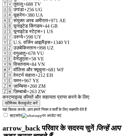
🇹🇻
तुवालु
+688
TV
🇺🇬
उगांडा
+256
UG
🇺🇦
यूक्रेन
+380
UA
🇦🇪
संयुक्त अरब अमीरात
+971
AE
🇬🇧
यूनाइटेड किंगडम
+44
GB
🇺🇸
यूनाइटेड स्टेट्स
+1
US
🇺🇾
उरुग्वे
+598
UY
🇻🇮
U.S. वर्जिन आइलैंड्स
+1340
VI
🇺🇿
उज़बेकिस्तान
+998
UZ
🇻🇺
वनुआतु
+678
VU
🇻🇪
वेनेज़ुएला
+58
VE
🇻🇳
वियतनाम
+84
VN
🇼🇫
वॉलिस और फ्यूचुना
+681
WF
🇪🇭
वेस्टर्न सहारा
+212
EH
🇾🇪
यमन
+967
YE
🇿🇲
ज़ाम्बिया
+260
ZM
🇿🇼
ज़िम्बाब्वे
+263
ZW
कस्टमाइज़्ड कीमतें और सहायता प्राप्त करने के लिए
प्रीमियम कैलकुलेट करें
यहां क्लिक करके, आप हमारे
नियम व शर्तों
के लिए सहमति देते हैं
व्हाट्सऐप
पर अपडेट पाएं
arrow_back
परिवार के सदस्य चुनें
जिन्हें आप