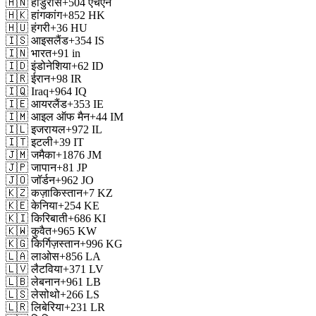
🇭🇳
होंडुरास
+504
एचएन
🇭🇰
हांगकांग
+852
HK
🇭🇺
हंगरी
+36
HU
🇮🇸
आइसलैंड
+354
IS
🇮🇳
भारत
+91
in
🇮🇩
इंडोनेशिया
+62
ID
🇮🇷
ईरान
+98
IR
🇮🇶
Iraq
+964
IQ
🇮🇪
आयरलैंड
+353
IE
🇮🇲
आइल ऑफ मैन
+44
IM
🇮🇱
इजरायल
+972
IL
🇮🇹
इटली
+39
IT
🇯🇲
जमैका
+1876
JM
🇯🇵
जापान
+81
JP
🇯🇴
जॉर्डन
+962
JO
🇰🇿
कज़ाकिस्तान
+7
KZ
🇰🇪
केनिया
+254
KE
🇰🇮
किरिबाती
+686
KI
🇰🇼
कुवैत
+965
KW
🇰🇬
किर्गिज़स्तान
+996
KG
🇱🇦
लाओस
+856
LA
🇱🇻
लैटविया
+371
LV
🇱🇧
लेबनान
+961
LB
🇱🇸
लेसोथो
+266
LS
🇱🇷
लिबेरिया
+231
LR