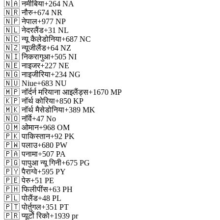
🇳🇦
नमीबिया
+264
NA
🇳🇷
नौरु
+674
NR
🇳🇵
नेपाल
+977
NP
🇳🇱
नेदरलैंड
+31
NL
🇳🇨
न्यू कैलेडोनिया
+687
NC
🇳🇿
न्यूजीलैंड
+64
NZ
🇳🇮
निकरागुआ
+505
NI
🇳🇪
नाइजर
+227
NE
🇳🇬
नाइजीरिया
+234
NG
🇳🇺
Niue
+683
NU
🇲🇵
नॉर्दर्न मरियाना आइलैंड्स
+1670
MP
🇰🇵
नॉर्थ कोरिया
+850
KP
🇲🇰
नॉर्थ मैसेडोनिया
+389
MK
🇳🇴
नॉर्वे
+47
No
🇴🇲
ओमान
+968
OM
🇵🇰
पाकिस्तान
+92
PK
🇵🇼
पलाउ
+680
PW
🇵🇦
पनामा
+507
PA
🇵🇬
पापुआ न्यू गिनी
+675
PG
🇵🇾
पैराग्वे
+595
PY
🇵🇪
पेरु
+51
PE
🇵🇭
फिलीपींस
+63
PH
🇵🇱
पोलैंड
+48
PL
🇵🇹
पोर्तुगल
+351
PT
🇵🇷
प्यूर्टो रिको
+1939
pr