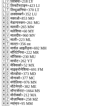
🇱🇾
लिबिया
+218
LY
🇱🇮
लिचटेंस्टाइन
+423
LI
🇱🇹
लिथुआनिया
+370
LT
🇱🇺
लक्समबर्ग
+352
LU
🇲🇴
मकाओ
+853
MO
🇲🇬
मेडागास्कर
+261
MG
🇲🇼
मलावी
+265
MW
🇲🇾
मलेशिया
+60
MY
🇲🇻
मालदीव
+960
MV
🇲🇱
माली
+223
ML
🇲🇹
माल्टा
+356
mt
🇲🇭
मार्शल आइलैंड्स
+692
MH
🇲🇷
मॉरिटेनिया
+222
MR
🇲🇺
मॉरिशस
+230
MU
🇾🇹
मायोट
+262
YT
🇲🇽
मेक्सिको
+52
MX
🇫🇲
माइक्रोनेशिया
+691
FM
🇲🇩
मोल्डोवा
+373
MD
🇲🇨
मोनाको
+377
MC
🇲🇳
मंगोलिया
+976
MN
🇲🇪
मोंटेनेग्रो
+382
ME
🇲🇸
मॉन्टसेराट
+1664
MS
🇲🇦
मोरोक्को
+212
MA
🇲🇿
मोज़ाम्बिक
+258
MZ
🇲🇲
म्यांमार
+95
MM