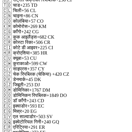
🇹🇩
चाड
+235
TD
🇨🇱
चिली
+56
CL
🇨🇳
चाइना
+86
CN
🇨🇴
कोलंबिया
+57
CO
🇰🇲
कोमोरोस
+269
KM
🇨🇬
कॉंगो
+242
CG
🇨🇰
कुक आइलैंड्स
+682
CK
🇨🇷
कोस्टा रिका
+506
CR
🇨🇮
कोटे डी आइवर
+225
CI
🇭🇷
क्रोएशिया
+385
HR
🇨🇺
क्यूबा
+53
CU
🇨🇼
कुराकाओ
+599
CW
🇨🇾
साइप्रस
+357
CY
🇨🇿
चेक रिपब्लिक (चेकिया)
+420
CZ
🇩🇰
डेनमार्क
+45
DK
🇩🇯
जिबूती
+253
DJ
🇩🇲
डोमिनिका
+1767
DM
🇩🇴
डोमिनिकन रिपब्लिक
+1849
DO
🇨🇩
डॉ कॉंगो
+243
CD
🇪🇨
इक्वाडोर
+593
EC
🇪🇬
मिस्र
+20
EG
🇸🇻
एल साल्वाडोर
+503
SV
🇬🇶
इक्वेटोरियल गिनी
+240
GQ
🇪🇷
एरिट्रिया
+291
ER