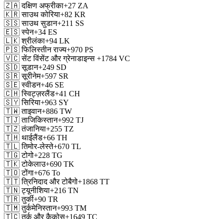
🇿🇦
दक्षिण अफ्रीका
+27
ZA
🇰🇷
साउथ कोरिया
+82
KR
🇸🇸
साउथ सुडान
+211
SS
🇪🇸
स्पेन
+34
ES
🇱🇰
श्रीलंका
+94
LK
🇵🇸
फिलिस्तीन राज्य
+970
PS
🇻🇨
सेंट विंसेंट और ग्रेनाडाइन्स
+1784
VC
🇸🇩
सूडान
+249
SD
🇸🇷
सूरीनेम
+597
SR
🇸🇪
स्वीडन
+46
SE
🇨🇭
स्विट्ज़रलैंड
+41
CH
🇸🇾
सिरिया
+963
SY
🇹🇼
ताइवान
+886
TW
🇹🇯
ताजिकिस्तान
+992
TJ
🇹🇿
तंजानिया
+255
TZ
🇹🇭
थाईलैंड
+66
TH
🇹🇱
तिमोर-लेस्ते
+670
TL
🇹🇬
टोगो
+228
TG
🇹🇰
टोकेलाउ
+690
TK
🇹🇴
टोंगा
+676
To
🇹🇹
त्रिनिदाद और टोबैगो
+1868
TT
🇹🇳
ट्यूनीशिया
+216
TN
🇹🇷
तुर्की
+90
TR
🇹🇲
तुर्कमेनिस्तान
+993
TM
🇹🇨
तुर्क और कैकोस
+1649
TC