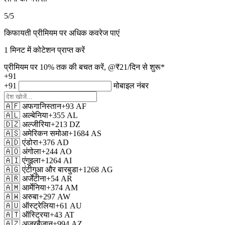
5
/5
किफायती प्रीमियम पर अधिक कवरेज पाएं
1 मिनट में कोटेशन प्राप्त करें
प्रीमियम पर 10% तक की बचत करें, @₹21/दिन से शुरू*
+91
+91
मोबाइल नंबर
🇦🇫
अफगानिस्तान
+93
AF
🇦🇱
अल्बेनिया
+355
AL
🇩🇿
अल्जीरिया
+213
DZ
🇦🇸
अमेरिकन समोआ
+1684
AS
🇦🇩
एंडोरा
+376
AD
🇦🇴
अंगोला
+244
AO
🇦🇮
एंगुइला
+1264
AI
🇦🇬
एंटीगुआ और बारबुडा
+1268
AG
🇦🇷
अर्जेंटीना
+54
AR
🇦🇲
आर्मेनिया
+374
AM
🇦🇼
अरुबा
+297
AW
🇦🇺
ऑस्ट्रेलिया
+61
AU
🇦🇹
ऑस्ट्रिया
+43
AT
🇦🇿
अज़रबैजान
+994
AZ