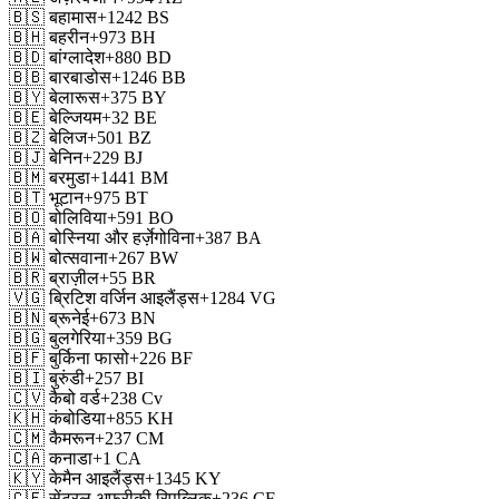
🇧🇸
बहामास
+1242
BS
🇧🇭
बहरीन
+973
BH
🇧🇩
बांग्लादेश
+880
BD
🇧🇧
बारबाडोस
+1246
BB
🇧🇾
बेलारूस
+375
BY
🇧🇪
बेल्जियम
+32
BE
🇧🇿
बेलिज
+501
BZ
🇧🇯
बेनिन
+229
BJ
🇧🇲
बरमुडा
+1441
BM
🇧🇹
भूटान
+975
BT
🇧🇴
बोलिविया
+591
BO
🇧🇦
बोस्निया और हर्ज़ेगोविना
+387
BA
🇧🇼
बोत्सवाना
+267
BW
🇧🇷
ब्राज़ील
+55
BR
🇻🇬
ब्रिटिश वर्जिन आइलैंड्स
+1284
VG
🇧🇳
ब्रूनेई
+673
BN
🇧🇬
बुलगेरिया
+359
BG
🇧🇫
बुर्किना फासो
+226
BF
🇧🇮
बुरुंडी
+257
BI
🇨🇻
कैबो वर्ड
+238
Cv
🇰🇭
कंबोडिया
+855
KH
🇨🇲
कैमरून
+237
CM
🇨🇦
कनाडा
+1
CA
🇰🇾
केमैन आइलैंड्स
+1345
KY
🇨🇫
सेंट्रल अफ्रीकी रिपब्लिक
+236
CF