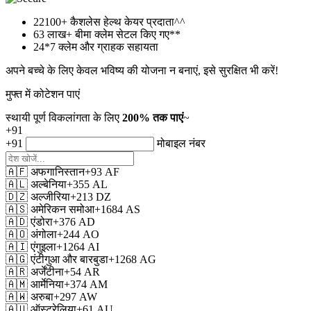
22100+
कैशलेस हेल्थ केयर प्रदाता^^
63 लाख+
बीमा क्लेम सेटल किए गए**
24*7
क्लेम और ग्राहक सहायता
अपने बच्चे के लिए केवल भविष्य की योजना न बनाएं, इसे सुरक्षित भी करें!
मुफ्त में कोटेशन पाएं
स्थायी पूर्ण विकलांगता के लिए
200% तक पाएं
~
+91
+91
मोबाइल नंबर
🇦🇫
अफगानिस्तान
+93
AF
🇦🇱
अल्बेनिया
+355
AL
🇩🇿
अल्जीरिया
+213
DZ
🇦🇸
अमेरिकन समोआ
+1684
AS
🇦🇩
एंडोरा
+376
AD
🇦🇴
अंगोला
+244
AO
🇦🇮
एंगुइला
+1264
AI
🇦🇬
एंटीगुआ और बारबुडा
+1268
AG
🇦🇷
अर्जेंटीना
+54
AR
🇦🇲
आर्मेनिया
+374
AM
🇦🇼
अरुबा
+297
AW
🇦🇺
ऑस्ट्रेलिया
+61
AU