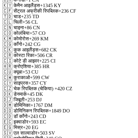
🇰🇾
केमैन आइलैंड्स
+1345
KY
🇨🇫
सेंट्रल अफ्रीकी रिपब्लिक
+236
CF
🇹🇩
चाड
+235
TD
🇨🇱
चिली
+56
CL
🇨🇳
चाइना
+86
CN
🇨🇴
कोलंबिया
+57
CO
🇰🇲
कोमोरोस
+269
KM
🇨🇬
कॉंगो
+242
CG
🇨🇰
कुक आइलैंड्स
+682
CK
🇨🇷
कोस्टा रिका
+506
CR
🇨🇮
कोटे डी आइवर
+225
CI
🇭🇷
क्रोएशिया
+385
HR
🇨🇺
क्यूबा
+53
CU
🇨🇼
कुराकाओ
+599
CW
🇨🇾
साइप्रस
+357
CY
🇨🇿
चेक रिपब्लिक (चेकिया)
+420
CZ
🇩🇰
डेनमार्क
+45
DK
🇩🇯
जिबूती
+253
DJ
🇩🇲
डोमिनिका
+1767
DM
🇩🇴
डोमिनिकन रिपब्लिक
+1849
DO
🇨🇩
डॉ कॉंगो
+243
CD
🇪🇨
इक्वाडोर
+593
EC
🇪🇬
मिस्र
+20
EG
🇸🇻
एल साल्वाडोर
+503
SV