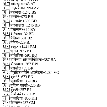
🇦🇹
ऑस्ट्रिया
+43
AT
🇦🇿
अज़रबैजान
+994
AZ
🇧🇸
बहामास
+1242
BS
🇧🇭
बहरीन
+973
BH
🇧🇩
बांग्लादेश
+880
BD
🇧🇧
बारबाडोस
+1246
BB
🇧🇾
बेलारूस
+375
BY
🇧🇪
बेल्जियम
+32
BE
🇧🇿
बेलिज
+501
BZ
🇧🇯
बेनिन
+229
BJ
🇧🇲
बरमुडा
+1441
BM
🇧🇹
भूटान
+975
BT
🇧🇴
बोलिविया
+591
BO
🇧🇦
बोस्निया और हर्ज़ेगोविना
+387
BA
🇧🇼
बोत्सवाना
+267
BW
🇧🇷
ब्राज़ील
+55
BR
🇻🇬
ब्रिटिश वर्जिन आइलैंड्स
+1284
VG
🇧🇳
ब्रूनेई
+673
BN
🇧🇬
बुलगेरिया
+359
BG
🇧🇫
बुर्किना फासो
+226
BF
🇧🇮
बुरुंडी
+257
BI
🇨🇻
कैबो वर्ड
+238
Cv
🇰🇭
कंबोडिया
+855
KH
🇨🇲
कैमरून
+237
CM
🇨🇦
कनाडा
+1
CA