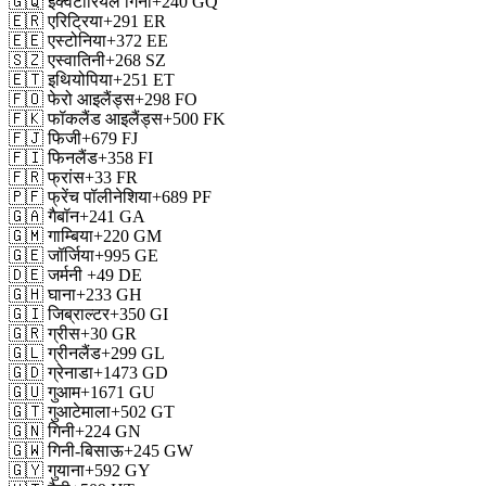
🇬🇶
इक्वेटोरियल गिनी
+240
GQ
🇪🇷
एरिट्रिया
+291
ER
🇪🇪
एस्टोनिया
+372
EE
🇸🇿
एस्वातिनी
+268
SZ
🇪🇹
इथियोपिया
+251
ET
🇫🇴
फेरो आइलैंड्स
+298
FO
🇫🇰
फॉकलैंड आइलैंड्स
+500
FK
🇫🇯
फिजी
+679
FJ
🇫🇮
फिनलैंड
+358
FI
🇫🇷
फ्रांस
+33
FR
🇵🇫
फ्रेंच पॉलीनेशिया
+689
PF
🇬🇦
गैबॉन
+241
GA
🇬🇲
गाम्बिया
+220
GM
🇬🇪
जॉर्जिया
+995
GE
🇩🇪
जर्मनी
+49
DE
🇬🇭
घाना
+233
GH
🇬🇮
जिब्राल्टर
+350
GI
🇬🇷
ग्रीस
+30
GR
🇬🇱
ग्रीनलैंड
+299
GL
🇬🇩
ग्रेनाडा
+1473
GD
🇬🇺
गुआम
+1671
GU
🇬🇹
गुआटेमाला
+502
GT
🇬🇳
गिनी
+224
GN
🇬🇼
गिनी-बिसाऊ
+245
GW
🇬🇾
गुयाना
+592
GY