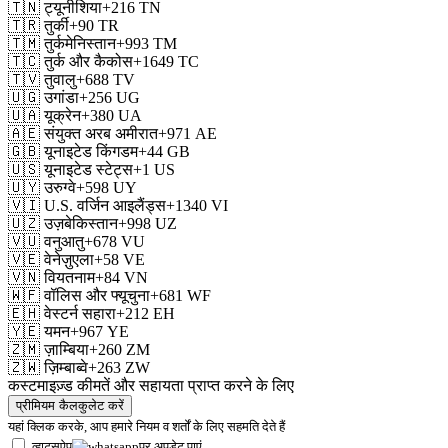
🇹🇳
ट्यूनीशिया
+216
TN
🇹🇷
तुर्की
+90
TR
🇹🇲
तुर्कमेनिस्तान
+993
TM
🇹🇨
तुर्क और कैकोस
+1649
TC
🇹🇻
तुवालु
+688
TV
🇺🇬
उगांडा
+256
UG
🇺🇦
यूक्रेन
+380
UA
🇦🇪
संयुक्त अरब अमीरात
+971
AE
🇬🇧
यूनाइटेड किंगडम
+44
GB
🇺🇸
यूनाइटेड स्टेट्स
+1
US
🇺🇾
उरुग्वे
+598
UY
🇻🇮
U.S. वर्जिन आइलैंड्स
+1340
VI
🇺🇿
उज़बेकिस्तान
+998
UZ
🇻🇺
वनुआतु
+678
VU
🇻🇪
वेनेज़ुएला
+58
VE
🇻🇳
वियतनाम
+84
VN
🇼🇫
वॉलिस और फ्यूचुना
+681
WF
🇪🇭
वेस्टर्न सहारा
+212
EH
🇾🇪
यमन
+967
YE
🇿🇲
ज़ाम्बिया
+260
ZM
🇿🇼
ज़िम्बाब्वे
+263
ZW
कस्टमाइज़्ड कीमतें और सहायता प्राप्त करने के लिए
प्रीमियम कैलकुलेट करें
यहां क्लिक करके, आप हमारे
नियम व शर्तों
के लिए सहमति देते हैं
व्हाट्सऐप
पर अपडेट पाएं