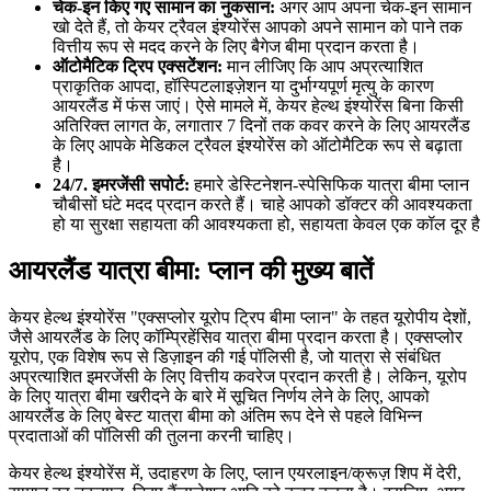
चेक-इन किए गए सामान का नुकसान:
अगर आप अपना चेक-इन सामान
खो देते हैं, तो केयर ट्रैवल इंश्योरेंस आपको अपने सामान को पाने तक
वित्तीय रूप से मदद करने के लिए बैगेज बीमा प्रदान करता है।
ऑटोमैटिक ट्रिप एक्सटेंशन:
मान लीजिए कि आप अप्रत्याशित
प्राकृतिक आपदा, हॉस्पिटलाइज़ेशन या दुर्भाग्यपूर्ण मृत्यु के कारण
आयरलैंड में फंस जाएं। ऐसे मामले में, केयर हेल्थ इंश्योरेंस बिना किसी
अतिरिक्त लागत के, लगातार 7 दिनों तक कवर करने के लिए आयरलैंड
के लिए आपके मेडिकल ट्रैवल इंश्योरेंस को ऑटोमैटिक रूप से बढ़ाता
है।
24/7. इमरजेंसी सपोर्ट:
हमारे डेस्टिनेशन-स्पेसिफिक यात्रा बीमा प्लान
चौबीसों घंटे मदद प्रदान करते हैं। चाहे आपको डॉक्टर की आवश्यकता
हो या सुरक्षा सहायता की आवश्यकता हो, सहायता केवल एक कॉल दूर है
आयरलैंड यात्रा बीमा: प्लान की मुख्य बातें
केयर हेल्थ इंश्योरेंस "एक्सप्लोर यूरोप ट्रिप बीमा प्लान" के तहत यूरोपीय देशों,
जैसे आयरलैंड के लिए कॉम्प्रिहेंसिव यात्रा बीमा प्रदान करता है। एक्सप्लोर
यूरोप, एक विशेष रूप से डिज़ाइन की गई पॉलिसी है, जो यात्रा से संबंधित
अप्रत्याशित इमरजेंसी के लिए वित्तीय कवरेज प्रदान करती है। लेकिन, यूरोप
के लिए यात्रा बीमा खरीदने के बारे में सूचित निर्णय लेने के लिए, आपको
आयरलैंड के लिए बेस्ट यात्रा बीमा को अंतिम रूप देने से पहले विभिन्न
प्रदाताओं की पॉलिसी की तुलना करनी चाहिए।
केयर हेल्थ इंश्योरेंस में, उदाहरण के लिए, प्लान एयरलाइन/क्रूज़ शिप में देरी,