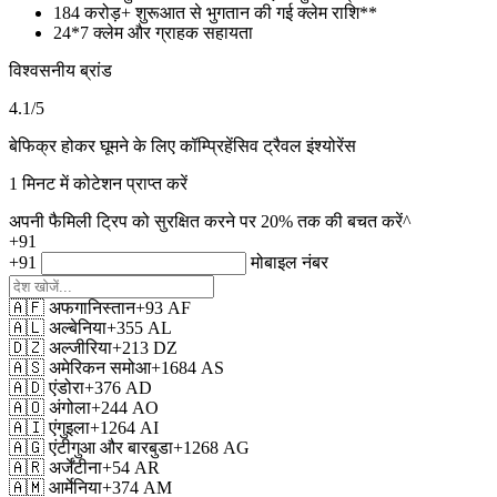
184 करोड़+
शुरूआत से भुगतान की गई क्लेम राशि**
24*7
क्लेम और ग्राहक सहायता
विश्वसनीय ब्रांड
4.1
/5
बेफिक्र होकर घूमने के लिए कॉम्प्रिहेंसिव ट्रैवल इंश्योरेंस
1 मिनट में कोटेशन प्राप्त करें
अपनी फैमिली ट्रिप को सुरक्षित करने पर 20% तक की बचत करें^
+91
+91
मोबाइल नंबर
🇦🇫
अफगानिस्तान
+93
AF
🇦🇱
अल्बेनिया
+355
AL
🇩🇿
अल्जीरिया
+213
DZ
🇦🇸
अमेरिकन समोआ
+1684
AS
🇦🇩
एंडोरा
+376
AD
🇦🇴
अंगोला
+244
AO
🇦🇮
एंगुइला
+1264
AI
🇦🇬
एंटीगुआ और बारबुडा
+1268
AG
🇦🇷
अर्जेंटीना
+54
AR
🇦🇲
आर्मेनिया
+374
AM