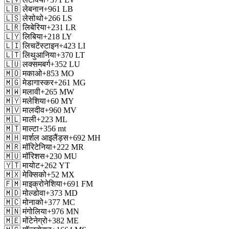
🇱🇧
लेबनान
+961
LB
🇱🇸
लेसोथो
+266
LS
🇱🇷
लिबेरिया
+231
LR
🇱🇾
लिबिया
+218
LY
🇱🇮
लिचटेंस्टाइन
+423
LI
🇱🇹
लिथुआनिया
+370
LT
🇱🇺
लक्समबर्ग
+352
LU
🇲🇴
मकाओ
+853
MO
🇲🇬
मेडागास्कर
+261
MG
🇲🇼
मलावी
+265
MW
🇲🇾
मलेशिया
+60
MY
🇲🇻
मालदीव
+960
MV
🇲🇱
माली
+223
ML
🇲🇹
माल्टा
+356
mt
🇲🇭
मार्शल आइलैंड्स
+692
MH
🇲🇷
मॉरिटेनिया
+222
MR
🇲🇺
मॉरिशस
+230
MU
🇾🇹
मायोट
+262
YT
🇲🇽
मेक्सिको
+52
MX
🇫🇲
माइक्रोनेशिया
+691
FM
🇲🇩
मोल्डोवा
+373
MD
🇲🇨
मोनाको
+377
MC
🇲🇳
मंगोलिया
+976
MN
🇲🇪
मोंटेनेग्रो
+382
ME