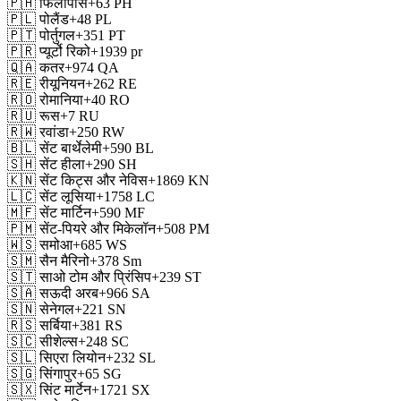
🇵🇭
फिलीपींस
+63
PH
🇵🇱
पोलैंड
+48
PL
🇵🇹
पोर्तुगल
+351
PT
🇵🇷
प्यूर्टो रिको
+1939
pr
🇶🇦
कतर
+974
QA
🇷🇪
रीयूनियन
+262
RE
🇷🇴
रोमानिया
+40
RO
🇷🇺
रूस
+7
RU
🇷🇼
रवांडा
+250
RW
🇧🇱
सेंट बार्थेलेमी
+590
BL
🇸🇭
सेंट हीला
+290
SH
🇰🇳
सेंट किट्स और नेविस
+1869
KN
🇱🇨
सेंट लूसिया
+1758
LC
🇲🇫
सेंट मार्टिन
+590
MF
🇵🇲
सेंट-पियरे और मिकेलॉन
+508
PM
🇼🇸
समोआ
+685
WS
🇸🇲
सैन मैरिनो
+378
Sm
🇸🇹
साओ टोम और प्रिंसिप
+239
ST
🇸🇦
सऊदी अरब
+966
SA
🇸🇳
सेनेगल
+221
SN
🇷🇸
सर्बिया
+381
RS
🇸🇨
सीशेल्स
+248
SC
🇸🇱
सिएरा लियोन
+232
SL
🇸🇬
सिंगापुर
+65
SG
🇸🇽
सिंट मार्टेन
+1721
SX