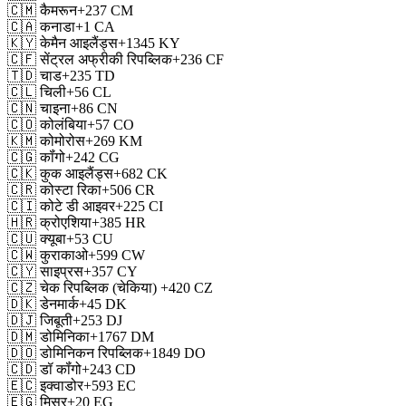
🇨🇲
कैमरून
+237
CM
🇨🇦
कनाडा
+1
CA
🇰🇾
केमैन आइलैंड्स
+1345
KY
🇨🇫
सेंट्रल अफ्रीकी रिपब्लिक
+236
CF
🇹🇩
चाड
+235
TD
🇨🇱
चिली
+56
CL
🇨🇳
चाइना
+86
CN
🇨🇴
कोलंबिया
+57
CO
🇰🇲
कोमोरोस
+269
KM
🇨🇬
कॉंगो
+242
CG
🇨🇰
कुक आइलैंड्स
+682
CK
🇨🇷
कोस्टा रिका
+506
CR
🇨🇮
कोटे डी आइवर
+225
CI
🇭🇷
क्रोएशिया
+385
HR
🇨🇺
क्यूबा
+53
CU
🇨🇼
कुराकाओ
+599
CW
🇨🇾
साइप्रस
+357
CY
🇨🇿
चेक रिपब्लिक (चेकिया)
+420
CZ
🇩🇰
डेनमार्क
+45
DK
🇩🇯
जिबूती
+253
DJ
🇩🇲
डोमिनिका
+1767
DM
🇩🇴
डोमिनिकन रिपब्लिक
+1849
DO
🇨🇩
डॉ कॉंगो
+243
CD
🇪🇨
इक्वाडोर
+593
EC
🇪🇬
मिस्र
+20
EG