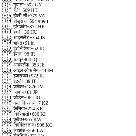
🇬🇾
गुयाना
+592
GY
🇭🇹
हैती
+509
HT
🇻🇦
होली सी
+379
VA
🇭🇳
होंडुरास
+504
एचएन
🇭🇰
हांगकांग
+852
HK
🇭🇺
हंगरी
+36
HU
🇮🇸
आइसलैंड
+354
IS
🇮🇳
भारत
+91
in
🇮🇩
इंडोनेशिया
+62
ID
🇮🇷
ईरान
+98
IR
🇮🇶
Iraq
+964
IQ
🇮🇪
आयरलैंड
+353
IE
🇮🇲
आइल ऑफ मैन
+44
IM
🇮🇱
इजरायल
+972
IL
🇮🇹
इटली
+39
IT
🇯🇲
जमैका
+1876
JM
🇯🇵
जापान
+81
JP
🇯🇴
जॉर्डन
+962
JO
🇰🇿
कज़ाकिस्तान
+7
KZ
🇰🇪
केनिया
+254
KE
🇰🇮
किरिबाती
+686
KI
🇰🇼
कुवैत
+965
KW
🇰🇬
किर्गिज़स्तान
+996
KG
🇱🇦
लाओस
+856
LA
🇱🇻
लैटविया
+371
LV