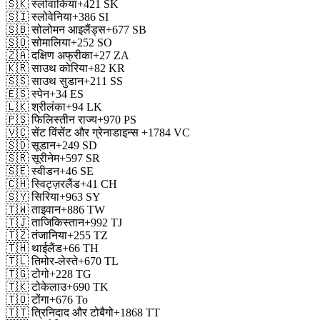
🇸🇰
स्लोवाकिया
+421
SK
🇸🇮
स्लोवेनिया
+386
SI
🇸🇧
सोलोमन आइलैंड्स
+677
SB
🇸🇴
सोमालिया
+252
SO
🇿🇦
दक्षिण अफ्रीका
+27
ZA
🇰🇷
साउथ कोरिया
+82
KR
🇸🇸
साउथ सुडान
+211
SS
🇪🇸
स्पेन
+34
ES
🇱🇰
श्रीलंका
+94
LK
🇵🇸
फिलिस्तीन राज्य
+970
PS
🇻🇨
सेंट विंसेंट और ग्रेनाडाइन्स
+1784
VC
🇸🇩
सूडान
+249
SD
🇸🇷
सूरीनेम
+597
SR
🇸🇪
स्वीडन
+46
SE
🇨🇭
स्विट्ज़रलैंड
+41
CH
🇸🇾
सिरिया
+963
SY
🇹🇼
ताइवान
+886
TW
🇹🇯
ताजिकिस्तान
+992
TJ
🇹🇿
तंजानिया
+255
TZ
🇹🇭
थाईलैंड
+66
TH
🇹🇱
तिमोर-लेस्ते
+670
TL
🇹🇬
टोगो
+228
TG
🇹🇰
टोकेलाउ
+690
TK
🇹🇴
टोंगा
+676
To
🇹🇹
त्रिनिदाद और टोबैगो
+1868
TT