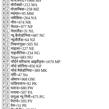
🇲🇸
मॉन्टसेराट
+1664
MS
🇲🇦
मोरोक्को
+212
MA
🇲🇿
मोज़ाम्बिक
+258
MZ
🇲🇲
म्यांमार
+95
MM
🇳🇦
नमीबिया
+264
NA
🇳🇷
नौरु
+674
NR
🇳🇵
नेपाल
+977
NP
🇳🇱
नेदरलैंड
+31
NL
🇳🇨
न्यू कैलेडोनिया
+687
NC
🇳🇿
न्यूजीलैंड
+64
NZ
🇳🇮
निकरागुआ
+505
NI
🇳🇪
नाइजर
+227
NE
🇳🇬
नाइजीरिया
+234
NG
🇳🇺
Niue
+683
NU
🇲🇵
नॉर्दर्न मरियाना आइलैंड्स
+1670
MP
🇰🇵
नॉर्थ कोरिया
+850
KP
🇲🇰
नॉर्थ मैसेडोनिया
+389
MK
🇳🇴
नॉर्वे
+47
No
🇴🇲
ओमान
+968
OM
🇵🇰
पाकिस्तान
+92
PK
🇵🇼
पलाउ
+680
PW
🇵🇦
पनामा
+507
PA
🇵🇬
पापुआ न्यू गिनी
+675
PG
🇵🇾
पैराग्वे
+595
PY
🇵🇪
पेरु
+51
PE