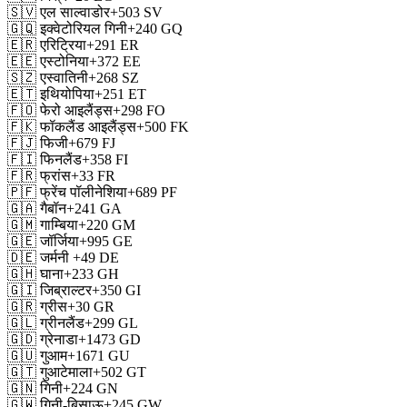
🇸🇻
एल साल्वाडोर
+503
SV
🇬🇶
इक्वेटोरियल गिनी
+240
GQ
🇪🇷
एरिट्रिया
+291
ER
🇪🇪
एस्टोनिया
+372
EE
🇸🇿
एस्वातिनी
+268
SZ
🇪🇹
इथियोपिया
+251
ET
🇫🇴
फेरो आइलैंड्स
+298
FO
🇫🇰
फॉकलैंड आइलैंड्स
+500
FK
🇫🇯
फिजी
+679
FJ
🇫🇮
फिनलैंड
+358
FI
🇫🇷
फ्रांस
+33
FR
🇵🇫
फ्रेंच पॉलीनेशिया
+689
PF
🇬🇦
गैबॉन
+241
GA
🇬🇲
गाम्बिया
+220
GM
🇬🇪
जॉर्जिया
+995
GE
🇩🇪
जर्मनी
+49
DE
🇬🇭
घाना
+233
GH
🇬🇮
जिब्राल्टर
+350
GI
🇬🇷
ग्रीस
+30
GR
🇬🇱
ग्रीनलैंड
+299
GL
🇬🇩
ग्रेनाडा
+1473
GD
🇬🇺
गुआम
+1671
GU
🇬🇹
गुआटेमाला
+502
GT
🇬🇳
गिनी
+224
GN
🇬🇼
गिनी-बिसाऊ
+245
GW