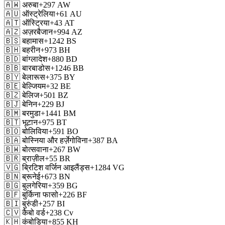
🇦🇼
अरुबा
+297
AW
🇦🇺
ऑस्ट्रेलिया
+61
AU
🇦🇹
ऑस्ट्रिया
+43
AT
🇦🇿
अज़रबैजान
+994
AZ
🇧🇸
बहामास
+1242
BS
🇧🇭
बहरीन
+973
BH
🇧🇩
बांग्लादेश
+880
BD
🇧🇧
बारबाडोस
+1246
BB
🇧🇾
बेलारूस
+375
BY
🇧🇪
बेल्जियम
+32
BE
🇧🇿
बेलिज
+501
BZ
🇧🇯
बेनिन
+229
BJ
🇧🇲
बरमुडा
+1441
BM
🇧🇹
भूटान
+975
BT
🇧🇴
बोलिविया
+591
BO
🇧🇦
बोस्निया और हर्ज़ेगोविना
+387
BA
🇧🇼
बोत्सवाना
+267
BW
🇧🇷
ब्राज़ील
+55
BR
🇻🇬
ब्रिटिश वर्जिन आइलैंड्स
+1284
VG
🇧🇳
ब्रूनेई
+673
BN
🇧🇬
बुलगेरिया
+359
BG
🇧🇫
बुर्किना फासो
+226
BF
🇧🇮
बुरुंडी
+257
BI
🇨🇻
कैबो वर्ड
+238
Cv
🇰🇭
कंबोडिया
+855
KH