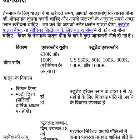
जानकारी
डेनमार्क के लिए यात्रा बीमा खरीदते समय, आपको सावधानीपूर्वक यात्रा बीमा
की ऑनलाइन तुलना करनी चाहिए और अपनी ज़रूरतों के अनुसार सबसे अच्छा
प्लान खरीदना चाहिए। तय करें कि आपको स्टैंडअलोन यात्रा बीमा,
स्टूडेंट
यात्रा बीमा
, या
सीनियर सिटीज़न के लिए यात्रा बीमा
में से कौन सा बीमा
चाहिए। केयर के डेनमार्क यात्रा बीमा के बारे में कुछ जानकारी नीचे दी गई है।
विवरण
एक्सप्लोर यूरोप
स्टूडेंट एक्सप्लोर
€30K और
100K
US $30K, 50K, 100K, 300K,
बीमा राशि
(प्रीमियम के
500K, और 1000K
अनुसार)
यात्रा के विकल्प
सिंगल ट्रिप
स्टूडेंट ट्रैवल प्लान के तहत 1 से 24
मल्टी-ट्रिप
हां
महीनों के लिए फिक्स्ड पॉलिसी अवधि
(पॉलिसी
हां
के विकल्प उपलब्ध हैं
वार्षिक आधार
पर होगी)
न्यूनतम: बच्चा-1
दिन, वयस्क-18
प्रत्येक निश्चित अवधि पॉलिसी में
वर्ष
प्रवेश की आयु
समान पात्रता मानदंड शामिल होते हैं-
अधिकतम: