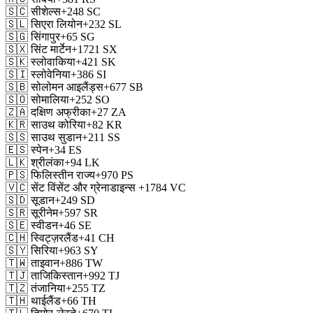
🇸🇨
सीशेल्स
+248
SC
🇸🇱
सिएरा लियोन
+232
SL
🇸🇬
सिंगापुर
+65
SG
🇸🇽
सिंट मार्टेन
+1721
SX
🇸🇰
स्लोवाकिया
+421
SK
🇸🇮
स्लोवेनिया
+386
SI
🇸🇧
सोलोमन आइलैंड्स
+677
SB
🇸🇴
सोमालिया
+252
SO
🇿🇦
दक्षिण अफ्रीका
+27
ZA
🇰🇷
साउथ कोरिया
+82
KR
🇸🇸
साउथ सुडान
+211
SS
🇪🇸
स्पेन
+34
ES
🇱🇰
श्रीलंका
+94
LK
🇵🇸
फिलिस्तीन राज्य
+970
PS
🇻🇨
सेंट विंसेंट और ग्रेनाडाइन्स
+1784
VC
🇸🇩
सूडान
+249
SD
🇸🇷
सूरीनेम
+597
SR
🇸🇪
स्वीडन
+46
SE
🇨🇭
स्विट्ज़रलैंड
+41
CH
🇸🇾
सिरिया
+963
SY
🇹🇼
ताइवान
+886
TW
🇹🇯
ताजिकिस्तान
+992
TJ
🇹🇿
तंजानिया
+255
TZ
🇹🇭
थाईलैंड
+66
TH