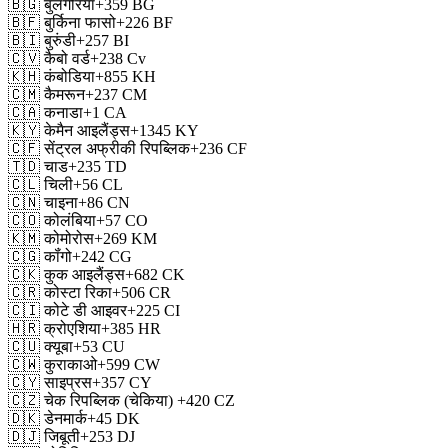
🇧🇬
बुलगेरिया
+359
BG
🇧🇫
बुर्किना फासो
+226
BF
🇧🇮
बुरुंडी
+257
BI
🇨🇻
कैबो वर्ड
+238
Cv
🇰🇭
कंबोडिया
+855
KH
🇨🇲
कैमरून
+237
CM
🇨🇦
कनाडा
+1
CA
🇰🇾
केमैन आइलैंड्स
+1345
KY
🇨🇫
सेंट्रल अफ्रीकी रिपब्लिक
+236
CF
🇹🇩
चाड
+235
TD
🇨🇱
चिली
+56
CL
🇨🇳
चाइना
+86
CN
🇨🇴
कोलंबिया
+57
CO
🇰🇲
कोमोरोस
+269
KM
🇨🇬
कॉंगो
+242
CG
🇨🇰
कुक आइलैंड्स
+682
CK
🇨🇷
कोस्टा रिका
+506
CR
🇨🇮
कोटे डी आइवर
+225
CI
🇭🇷
क्रोएशिया
+385
HR
🇨🇺
क्यूबा
+53
CU
🇨🇼
कुराकाओ
+599
CW
🇨🇾
साइप्रस
+357
CY
🇨🇿
चेक रिपब्लिक (चेकिया)
+420
CZ
🇩🇰
डेनमार्क
+45
DK
🇩🇯
जिबूती
+253
DJ