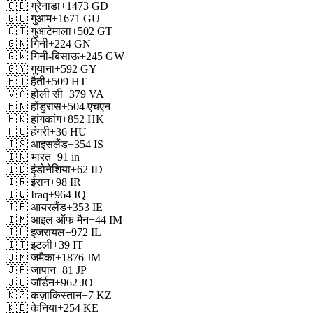
🇬🇩
ग्रेनाडा
+1473
GD
🇬🇺
गुआम
+1671
GU
🇬🇹
गुआटेमाला
+502
GT
🇬🇳
गिनी
+224
GN
🇬🇼
गिनी-बिसाऊ
+245
GW
🇬🇾
गुयाना
+592
GY
🇭🇹
हैती
+509
HT
🇻🇦
होली सी
+379
VA
🇭🇳
होंडुरास
+504
एचएन
🇭🇰
हांगकांग
+852
HK
🇭🇺
हंगरी
+36
HU
🇮🇸
आइसलैंड
+354
IS
🇮🇳
भारत
+91
in
🇮🇩
इंडोनेशिया
+62
ID
🇮🇷
ईरान
+98
IR
🇮🇶
Iraq
+964
IQ
🇮🇪
आयरलैंड
+353
IE
🇮🇲
आइल ऑफ मैन
+44
IM
🇮🇱
इजरायल
+972
IL
🇮🇹
इटली
+39
IT
🇯🇲
जमैका
+1876
JM
🇯🇵
जापान
+81
JP
🇯🇴
जॉर्डन
+962
JO
🇰🇿
कज़ाकिस्तान
+7
KZ
🇰🇪
केनिया
+254
KE