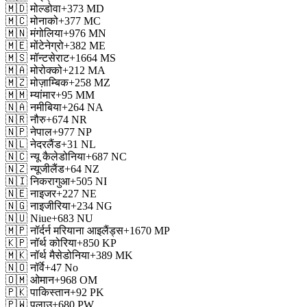
🇲🇩
मोल्डोवा
+373
MD
🇲🇨
मोनाको
+377
MC
🇲🇳
मंगोलिया
+976
MN
🇲🇪
मोंटेनेग्रो
+382
ME
🇲🇸
मॉन्टसेराट
+1664
MS
🇲🇦
मोरोक्को
+212
MA
🇲🇿
मोज़ाम्बिक
+258
MZ
🇲🇲
म्यांमार
+95
MM
🇳🇦
नमीबिया
+264
NA
🇳🇷
नौरु
+674
NR
🇳🇵
नेपाल
+977
NP
🇳🇱
नेदरलैंड
+31
NL
🇳🇨
न्यू कैलेडोनिया
+687
NC
🇳🇿
न्यूजीलैंड
+64
NZ
🇳🇮
निकरागुआ
+505
NI
🇳🇪
नाइजर
+227
NE
🇳🇬
नाइजीरिया
+234
NG
🇳🇺
Niue
+683
NU
🇲🇵
नॉर्दर्न मरियाना आइलैंड्स
+1670
MP
🇰🇵
नॉर्थ कोरिया
+850
KP
🇲🇰
नॉर्थ मैसेडोनिया
+389
MK
🇳🇴
नॉर्वे
+47
No
🇴🇲
ओमान
+968
OM
🇵🇰
पाकिस्तान
+92
PK
🇵🇼
पलाउ
+680
PW