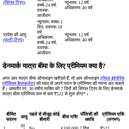
(
सिंगल ट्रिप
)
न्यूनतम: 12 वर्ष
बच्चे-24 वर्ष,
अधिकतम: 40 वर्ष
वयस्क-
आजीवन
न्यूनतम: बच्चा-1
दिन, वयस्क-18
वर्ष
प्रवेश की आयु
न्यूनतम: 12 वर्ष
अधिकतम:
(
मल्टी-ट्रिप
)
अधिकतम: 40 वर्ष
बच्चे-24 वर्ष,
वयस्क-
आजीवन
डेनमार्क यात्रा बीमा के लिए प्रीमियम क्या है?
अगर आप यात्रा बीमा ऑनलाइन खरीदते हैं, तो आप ऑनलाइन
ट्रैवल इंश्योरेंस
प्रीमियम कैलकुलेटर
की मदद से अपने प्लान के प्रीमियम की गणना कर सकते
हैं। आमतौर पर, 30 वर्षीय व्यक्ति की 7 दिनों की सिंगल ट्रिप के लिए डेनमार्क
यात्रा बीमा प्रीमियम कम से कम ₹522 से शुरू होगा*।
बीमित
पहले से मौजूद कोई
पॉलिसी की
प्रीमियम राशि
आयु
बीमा राशि
सदस्य
बीमारी
अवधि
(लगभग)
30
1
No
€100,000
7 दिन
₹522