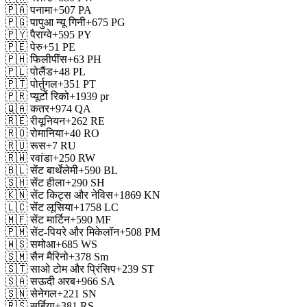
🇵🇦
पनामा
+507
PA
🇵🇬
पापुआ न्यू गिनी
+675
PG
🇵🇾
पैराग्वे
+595
PY
🇵🇪
पेरु
+51
PE
🇵🇭
फिलीपींस
+63
PH
🇵🇱
पोलैंड
+48
PL
🇵🇹
पोर्तुगल
+351
PT
🇵🇷
प्यूर्टो रिको
+1939
pr
🇶🇦
कतर
+974
QA
🇷🇪
रीयूनियन
+262
RE
🇷🇴
रोमानिया
+40
RO
🇷🇺
रूस
+7
RU
🇷🇼
रवांडा
+250
RW
🇧🇱
सेंट बार्थेलेमी
+590
BL
🇸🇭
सेंट हीला
+290
SH
🇰🇳
सेंट किट्स और नेविस
+1869
KN
🇱🇨
सेंट लूसिया
+1758
LC
🇲🇫
सेंट मार्टिन
+590
MF
🇵🇲
सेंट-पियरे और मिकेलॉन
+508
PM
🇼🇸
समोआ
+685
WS
🇸🇲
सैन मैरिनो
+378
Sm
🇸🇹
साओ टोम और प्रिंसिप
+239
ST
🇸🇦
सऊदी अरब
+966
SA
🇸🇳
सेनेगल
+221
SN
🇷🇸
सर्बिया
+381
RS