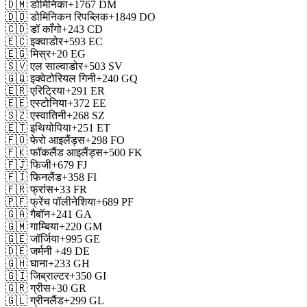
🇩🇲
डोमिनिका
+1767
DM
🇩🇴
डोमिनिकन रिपब्लिक
+1849
DO
🇨🇩
डॉ कॉंगो
+243
CD
🇪🇨
इक्वाडोर
+593
EC
🇪🇬
मिस्र
+20
EG
🇸🇻
एल साल्वाडोर
+503
SV
🇬🇶
इक्वेटोरियल गिनी
+240
GQ
🇪🇷
एरिट्रिया
+291
ER
🇪🇪
एस्टोनिया
+372
EE
🇸🇿
एस्वातिनी
+268
SZ
🇪🇹
इथियोपिया
+251
ET
🇫🇴
फेरो आइलैंड्स
+298
FO
🇫🇰
फॉकलैंड आइलैंड्स
+500
FK
🇫🇯
फिजी
+679
FJ
🇫🇮
फिनलैंड
+358
FI
🇫🇷
फ्रांस
+33
FR
🇵🇫
फ्रेंच पॉलीनेशिया
+689
PF
🇬🇦
गैबॉन
+241
GA
🇬🇲
गाम्बिया
+220
GM
🇬🇪
जॉर्जिया
+995
GE
🇩🇪
जर्मनी
+49
DE
🇬🇭
घाना
+233
GH
🇬🇮
जिब्राल्टर
+350
GI
🇬🇷
ग्रीस
+30
GR
🇬🇱
ग्रीनलैंड
+299
GL