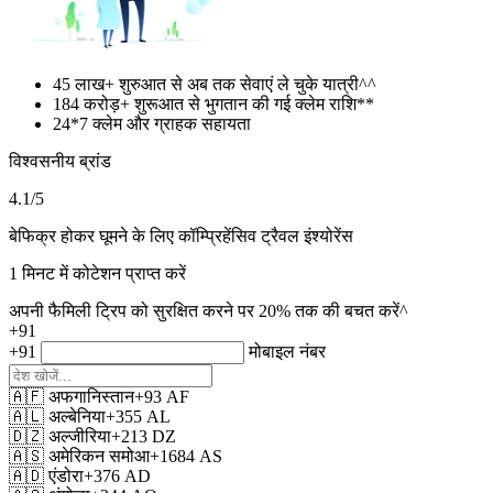
45 लाख+
शुरुआत से अब तक सेवाएं ले चुके यात्री^^
184 करोड़+
शुरूआत से भुगतान की गई क्लेम राशि**
24*7
क्लेम और ग्राहक सहायता
विश्वसनीय ब्रांड
4.1
/5
बेफिक्र होकर घूमने के लिए कॉम्प्रिहेंसिव ट्रैवल इंश्योरेंस
1 मिनट में कोटेशन प्राप्त करें
अपनी फैमिली ट्रिप को सुरक्षित करने पर 20% तक की बचत करें^
+91
+91
मोबाइल नंबर
🇦🇫
अफगानिस्तान
+93
AF
🇦🇱
अल्बेनिया
+355
AL
🇩🇿
अल्जीरिया
+213
DZ
🇦🇸
अमेरिकन समोआ
+1684
AS
🇦🇩
एंडोरा
+376
AD