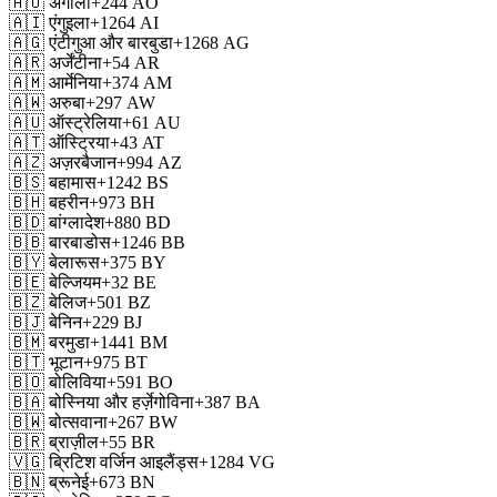
🇦🇴
अंगोला
+244
AO
🇦🇮
एंगुइला
+1264
AI
🇦🇬
एंटीगुआ और बारबुडा
+1268
AG
🇦🇷
अर्जेंटीना
+54
AR
🇦🇲
आर्मेनिया
+374
AM
🇦🇼
अरुबा
+297
AW
🇦🇺
ऑस्ट्रेलिया
+61
AU
🇦🇹
ऑस्ट्रिया
+43
AT
🇦🇿
अज़रबैजान
+994
AZ
🇧🇸
बहामास
+1242
BS
🇧🇭
बहरीन
+973
BH
🇧🇩
बांग्लादेश
+880
BD
🇧🇧
बारबाडोस
+1246
BB
🇧🇾
बेलारूस
+375
BY
🇧🇪
बेल्जियम
+32
BE
🇧🇿
बेलिज
+501
BZ
🇧🇯
बेनिन
+229
BJ
🇧🇲
बरमुडा
+1441
BM
🇧🇹
भूटान
+975
BT
🇧🇴
बोलिविया
+591
BO
🇧🇦
बोस्निया और हर्ज़ेगोविना
+387
BA
🇧🇼
बोत्सवाना
+267
BW
🇧🇷
ब्राज़ील
+55
BR
🇻🇬
ब्रिटिश वर्जिन आइलैंड्स
+1284
VG
🇧🇳
ब्रूनेई
+673
BN