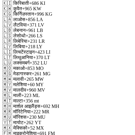
🇰🇮
किरिबाती
+686
KI
🇰🇼
कुवैत
+965
KW
🇰🇬
किर्गिज़स्तान
+996
KG
🇱🇦
लाओस
+856
LA
🇱🇻
लैटविया
+371
LV
🇱🇧
लेबनान
+961
LB
🇱🇸
लेसोथो
+266
LS
🇱🇷
लिबेरिया
+231
LR
🇱🇾
लिबिया
+218
LY
🇱🇮
लिचटेंस्टाइन
+423
LI
🇱🇹
लिथुआनिया
+370
LT
🇱🇺
लक्समबर्ग
+352
LU
🇲🇴
मकाओ
+853
MO
🇲🇬
मेडागास्कर
+261
MG
🇲🇼
मलावी
+265
MW
🇲🇾
मलेशिया
+60
MY
🇲🇻
मालदीव
+960
MV
🇲🇱
माली
+223
ML
🇲🇹
माल्टा
+356
mt
🇲🇭
मार्शल आइलैंड्स
+692
MH
🇲🇷
मॉरिटेनिया
+222
MR
🇲🇺
मॉरिशस
+230
MU
🇾🇹
मायोट
+262
YT
🇲🇽
मेक्सिको
+52
MX
🇫🇲
माइक्रोनेशिया
+691
FM