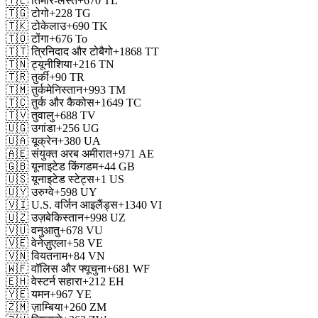
🇹🇱
तिमोर-लेस्ते
+670
TL
🇹🇬
टोगो
+228
TG
🇹🇰
टोकेलाउ
+690
TK
🇹🇴
टोंगा
+676
To
🇹🇹
त्रिनिदाद और टोबैगो
+1868
TT
🇹🇳
ट्यूनीशिया
+216
TN
🇹🇷
तुर्की
+90
TR
🇹🇲
तुर्कमेनिस्तान
+993
TM
🇹🇨
तुर्क और कैकोस
+1649
TC
🇹🇻
तुवालु
+688
TV
🇺🇬
उगांडा
+256
UG
🇺🇦
यूक्रेन
+380
UA
🇦🇪
संयुक्त अरब अमीरात
+971
AE
🇬🇧
यूनाइटेड किंगडम
+44
GB
🇺🇸
यूनाइटेड स्टेट्स
+1
US
🇺🇾
उरुग्वे
+598
UY
🇻🇮
U.S. वर्जिन आइलैंड्स
+1340
VI
🇺🇿
उज़बेकिस्तान
+998
UZ
🇻🇺
वनुआतु
+678
VU
🇻🇪
वेनेज़ुएला
+58
VE
🇻🇳
वियतनाम
+84
VN
🇼🇫
वॉलिस और फ्यूचुना
+681
WF
🇪🇭
वेस्टर्न सहारा
+212
EH
🇾🇪
यमन
+967
YE
🇿🇲
ज़ाम्बिया
+260
ZM