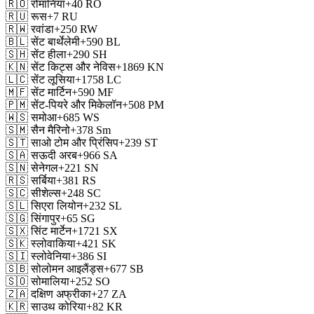
🇷🇴
रोमानिया
+40
RO
🇷🇺
रूस
+7
RU
🇷🇼
रवांडा
+250
RW
🇧🇱
सेंट बार्थेलेमी
+590
BL
🇸🇭
सेंट हीला
+290
SH
🇰🇳
सेंट किट्स और नेविस
+1869
KN
🇱🇨
सेंट लूसिया
+1758
LC
🇲🇫
सेंट मार्टिन
+590
MF
🇵🇲
सेंट-पियरे और मिकेलॉन
+508
PM
🇼🇸
समोआ
+685
WS
🇸🇲
सैन मैरिनो
+378
Sm
🇸🇹
साओ टोम और प्रिंसिप
+239
ST
🇸🇦
सऊदी अरब
+966
SA
🇸🇳
सेनेगल
+221
SN
🇷🇸
सर्बिया
+381
RS
🇸🇨
सीशेल्स
+248
SC
🇸🇱
सिएरा लियोन
+232
SL
🇸🇬
सिंगापुर
+65
SG
🇸🇽
सिंट मार्टेन
+1721
SX
🇸🇰
स्लोवाकिया
+421
SK
🇸🇮
स्लोवेनिया
+386
SI
🇸🇧
सोलोमन आइलैंड्स
+677
SB
🇸🇴
सोमालिया
+252
SO
🇿🇦
दक्षिण अफ्रीका
+27
ZA
🇰🇷
साउथ कोरिया
+82
KR