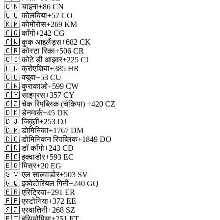
🇨🇳
चाइना
+86
CN
🇨🇴
कोलंबिया
+57
CO
🇰🇲
कोमोरोस
+269
KM
🇨🇬
कॉंगो
+242
CG
🇨🇰
कुक आइलैंड्स
+682
CK
🇨🇷
कोस्टा रिका
+506
CR
🇨🇮
कोटे डी आइवर
+225
CI
🇭🇷
क्रोएशिया
+385
HR
🇨🇺
क्यूबा
+53
CU
🇨🇼
कुराकाओ
+599
CW
🇨🇾
साइप्रस
+357
CY
🇨🇿
चेक रिपब्लिक (चेकिया)
+420
CZ
🇩🇰
डेनमार्क
+45
DK
🇩🇯
जिबूती
+253
DJ
🇩🇲
डोमिनिका
+1767
DM
🇩🇴
डोमिनिकन रिपब्लिक
+1849
DO
🇨🇩
डॉ कॉंगो
+243
CD
🇪🇨
इक्वाडोर
+593
EC
🇪🇬
मिस्र
+20
EG
🇸🇻
एल साल्वाडोर
+503
SV
🇬🇶
इक्वेटोरियल गिनी
+240
GQ
🇪🇷
एरिट्रिया
+291
ER
🇪🇪
एस्टोनिया
+372
EE
🇸🇿
एस्वातिनी
+268
SZ
🇪🇹
इथियोपिया
+251
ET