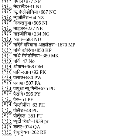
🇳🇵
नेपाल
+977
NP
🇳🇱
नेदरलैंड
+31
NL
🇳🇨
न्यू कैलेडोनिया
+687
NC
🇳🇿
न्यूजीलैंड
+64
NZ
🇳🇮
निकरागुआ
+505
NI
🇳🇪
नाइजर
+227
NE
🇳🇬
नाइजीरिया
+234
NG
🇳🇺
Niue
+683
NU
🇲🇵
नॉर्दर्न मरियाना आइलैंड्स
+1670
MP
🇰🇵
नॉर्थ कोरिया
+850
KP
🇲🇰
नॉर्थ मैसेडोनिया
+389
MK
🇳🇴
नॉर्वे
+47
No
🇴🇲
ओमान
+968
OM
🇵🇰
पाकिस्तान
+92
PK
🇵🇼
पलाउ
+680
PW
🇵🇦
पनामा
+507
PA
🇵🇬
पापुआ न्यू गिनी
+675
PG
🇵🇾
पैराग्वे
+595
PY
🇵🇪
पेरु
+51
PE
🇵🇭
फिलीपींस
+63
PH
🇵🇱
पोलैंड
+48
PL
🇵🇹
पोर्तुगल
+351
PT
🇵🇷
प्यूर्टो रिको
+1939
pr
🇶🇦
कतर
+974
QA
🇷🇪
रीयूनियन
+262
RE