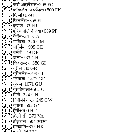
🇫🇴
फेरो आइलैंड्स
+298
FO
🇫🇰
फॉकलैंड आइलैंड्स
+500
FK
🇫🇯
फिजी
+679
FJ
🇫🇮
फिनलैंड
+358
FI
🇫🇷
फ्रांस
+33
FR
🇵🇫
फ्रेंच पॉलीनेशिया
+689
PF
🇬🇦
गैबॉन
+241
GA
🇬🇲
गाम्बिया
+220
GM
🇬🇪
जॉर्जिया
+995
GE
🇩🇪
जर्मनी
+49
DE
🇬🇭
घाना
+233
GH
🇬🇮
जिब्राल्टर
+350
GI
🇬🇷
ग्रीस
+30
GR
🇬🇱
ग्रीनलैंड
+299
GL
🇬🇩
ग्रेनाडा
+1473
GD
🇬🇺
गुआम
+1671
GU
🇬🇹
गुआटेमाला
+502
GT
🇬🇳
गिनी
+224
GN
🇬🇼
गिनी-बिसाऊ
+245
GW
🇬🇾
गुयाना
+592
GY
🇭🇹
हैती
+509
HT
🇻🇦
होली सी
+379
VA
🇭🇳
होंडुरास
+504
एचएन
🇭🇰
हांगकांग
+852
HK
🇭🇺
हंगरी
+36
HU