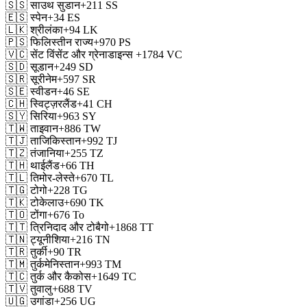
🇸🇸
साउथ सुडान
+211
SS
🇪🇸
स्पेन
+34
ES
🇱🇰
श्रीलंका
+94
LK
🇵🇸
फिलिस्तीन राज्य
+970
PS
🇻🇨
सेंट विंसेंट और ग्रेनाडाइन्स
+1784
VC
🇸🇩
सूडान
+249
SD
🇸🇷
सूरीनेम
+597
SR
🇸🇪
स्वीडन
+46
SE
🇨🇭
स्विट्ज़रलैंड
+41
CH
🇸🇾
सिरिया
+963
SY
🇹🇼
ताइवान
+886
TW
🇹🇯
ताजिकिस्तान
+992
TJ
🇹🇿
तंजानिया
+255
TZ
🇹🇭
थाईलैंड
+66
TH
🇹🇱
तिमोर-लेस्ते
+670
TL
🇹🇬
टोगो
+228
TG
🇹🇰
टोकेलाउ
+690
TK
🇹🇴
टोंगा
+676
To
🇹🇹
त्रिनिदाद और टोबैगो
+1868
TT
🇹🇳
ट्यूनीशिया
+216
TN
🇹🇷
तुर्की
+90
TR
🇹🇲
तुर्कमेनिस्तान
+993
TM
🇹🇨
तुर्क और कैकोस
+1649
TC
🇹🇻
तुवालु
+688
TV
🇺🇬
उगांडा
+256
UG