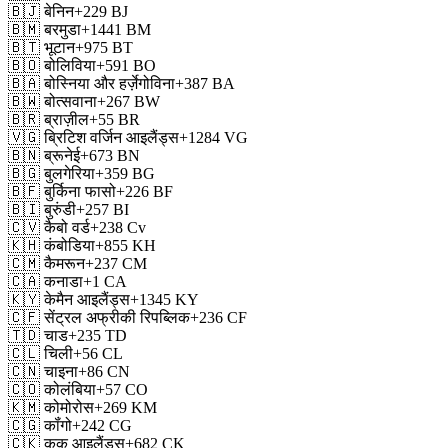
🇧🇯
बेनिन
+229
BJ
🇧🇲
बरमुडा
+1441
BM
🇧🇹
भूटान
+975
BT
🇧🇴
बोलिविया
+591
BO
🇧🇦
बोस्निया और हर्ज़ेगोविना
+387
BA
🇧🇼
बोत्सवाना
+267
BW
🇧🇷
ब्राज़ील
+55
BR
🇻🇬
ब्रिटिश वर्जिन आइलैंड्स
+1284
VG
🇧🇳
ब्रूनेई
+673
BN
🇧🇬
बुलगेरिया
+359
BG
🇧🇫
बुर्किना फासो
+226
BF
🇧🇮
बुरुंडी
+257
BI
🇨🇻
कैबो वर्ड
+238
Cv
🇰🇭
कंबोडिया
+855
KH
🇨🇲
कैमरून
+237
CM
🇨🇦
कनाडा
+1
CA
🇰🇾
केमैन आइलैंड्स
+1345
KY
🇨🇫
सेंट्रल अफ्रीकी रिपब्लिक
+236
CF
🇹🇩
चाड
+235
TD
🇨🇱
चिली
+56
CL
🇨🇳
चाइना
+86
CN
🇨🇴
कोलंबिया
+57
CO
🇰🇲
कोमोरोस
+269
KM
🇨🇬
कॉंगो
+242
CG
🇨🇰
कुक आइलैंड्स
+682
CK