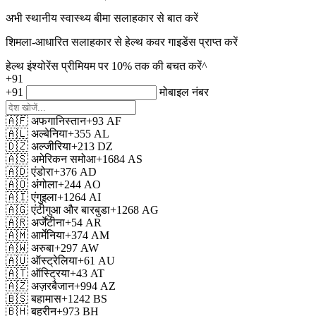
अभी स्थानीय स्वास्थ्य बीमा सलाहकार से बात करें
शिमला-आधारित सलाहकार से हेल्थ कवर गाइडेंस प्राप्त करें
हेल्थ इंश्योरेंस प्रीमियम पर 10% तक की बचत करें^
+91
+91
मोबाइल नंबर
🇦🇫
अफगानिस्तान
+93
AF
🇦🇱
अल्बेनिया
+355
AL
🇩🇿
अल्जीरिया
+213
DZ
🇦🇸
अमेरिकन समोआ
+1684
AS
🇦🇩
एंडोरा
+376
AD
🇦🇴
अंगोला
+244
AO
🇦🇮
एंगुइला
+1264
AI
🇦🇬
एंटीगुआ और बारबुडा
+1268
AG
🇦🇷
अर्जेंटीना
+54
AR
🇦🇲
आर्मेनिया
+374
AM
🇦🇼
अरुबा
+297
AW
🇦🇺
ऑस्ट्रेलिया
+61
AU
🇦🇹
ऑस्ट्रिया
+43
AT
🇦🇿
अज़रबैजान
+994
AZ
🇧🇸
बहामास
+1242
BS
🇧🇭
बहरीन
+973
BH