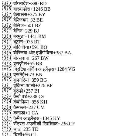
🇧🇩
बांग्लादेश
+880
BD
🇧🇧
बारबाडोस
+1246
BB
🇧🇾
बेलारूस
+375
BY
🇧🇪
बेल्जियम
+32
BE
🇧🇿
बेलिज
+501
BZ
🇧🇯
बेनिन
+229
BJ
🇧🇲
बरमुडा
+1441
BM
🇧🇹
भूटान
+975
BT
🇧🇴
बोलिविया
+591
BO
🇧🇦
बोस्निया और हर्ज़ेगोविना
+387
BA
🇧🇼
बोत्सवाना
+267
BW
🇧🇷
ब्राज़ील
+55
BR
🇻🇬
ब्रिटिश वर्जिन आइलैंड्स
+1284
VG
🇧🇳
ब्रूनेई
+673
BN
🇧🇬
बुलगेरिया
+359
BG
🇧🇫
बुर्किना फासो
+226
BF
🇧🇮
बुरुंडी
+257
BI
🇨🇻
कैबो वर्ड
+238
Cv
🇰🇭
कंबोडिया
+855
KH
🇨🇲
कैमरून
+237
CM
🇨🇦
कनाडा
+1
CA
🇰🇾
केमैन आइलैंड्स
+1345
KY
🇨🇫
सेंट्रल अफ्रीकी रिपब्लिक
+236
CF
🇹🇩
चाड
+235
TD
🇨🇱
चिली
+56
CL