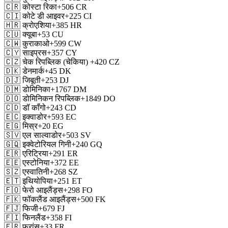
🇨🇷
कोस्टा रिका
+506
CR
🇨🇮
कोटे डी आइवर
+225
CI
🇭🇷
क्रोएशिया
+385
HR
🇨🇺
क्यूबा
+53
CU
🇨🇼
कुराकाओ
+599
CW
🇨🇾
साइप्रस
+357
CY
🇨🇿
चेक रिपब्लिक (चेकिया)
+420
CZ
🇩🇰
डेनमार्क
+45
DK
🇩🇯
जिबूती
+253
DJ
🇩🇲
डोमिनिका
+1767
DM
🇩🇴
डोमिनिकन रिपब्लिक
+1849
DO
🇨🇩
डॉ कॉंगो
+243
CD
🇪🇨
इक्वाडोर
+593
EC
🇪🇬
मिस्र
+20
EG
🇸🇻
एल साल्वाडोर
+503
SV
🇬🇶
इक्वेटोरियल गिनी
+240
GQ
🇪🇷
एरिट्रिया
+291
ER
🇪🇪
एस्टोनिया
+372
EE
🇸🇿
एस्वातिनी
+268
SZ
🇪🇹
इथियोपिया
+251
ET
🇫🇴
फेरो आइलैंड्स
+298
FO
🇫🇰
फॉकलैंड आइलैंड्स
+500
FK
🇫🇯
फिजी
+679
FJ
🇫🇮
फिनलैंड
+358
FI
🇫🇷
फ्रांस
+33
FR