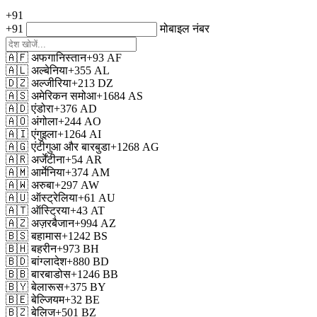
+91
+91
मोबाइल नंबर
🇦🇫
अफगानिस्तान
+93
AF
🇦🇱
अल्बेनिया
+355
AL
🇩🇿
अल्जीरिया
+213
DZ
🇦🇸
अमेरिकन समोआ
+1684
AS
🇦🇩
एंडोरा
+376
AD
🇦🇴
अंगोला
+244
AO
🇦🇮
एंगुइला
+1264
AI
🇦🇬
एंटीगुआ और बारबुडा
+1268
AG
🇦🇷
अर्जेंटीना
+54
AR
🇦🇲
आर्मेनिया
+374
AM
🇦🇼
अरुबा
+297
AW
🇦🇺
ऑस्ट्रेलिया
+61
AU
🇦🇹
ऑस्ट्रिया
+43
AT
🇦🇿
अज़रबैजान
+994
AZ
🇧🇸
बहामास
+1242
BS
🇧🇭
बहरीन
+973
BH
🇧🇩
बांग्लादेश
+880
BD
🇧🇧
बारबाडोस
+1246
BB
🇧🇾
बेलारूस
+375
BY
🇧🇪
बेल्जियम
+32
BE
🇧🇿
बेलिज
+501
BZ