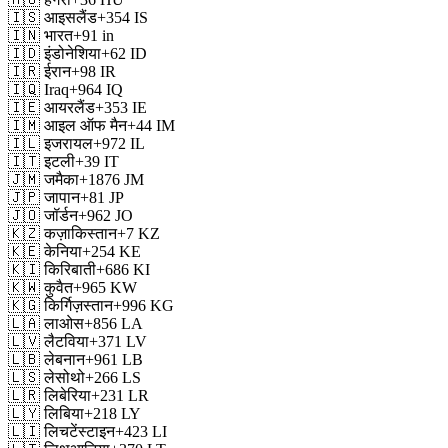
🇮🇸
आइसलैंड
+354
IS
🇮🇳
भारत
+91
in
🇮🇩
इंडोनेशिया
+62
ID
🇮🇷
ईरान
+98
IR
🇮🇶
Iraq
+964
IQ
🇮🇪
आयरलैंड
+353
IE
🇮🇲
आइल ऑफ मैन
+44
IM
🇮🇱
इजरायल
+972
IL
🇮🇹
इटली
+39
IT
🇯🇲
जमैका
+1876
JM
🇯🇵
जापान
+81
JP
🇯🇴
जॉर्डन
+962
JO
🇰🇿
कज़ाकिस्तान
+7
KZ
🇰🇪
केनिया
+254
KE
🇰🇮
किरिबाती
+686
KI
🇰🇼
कुवैत
+965
KW
🇰🇬
किर्गिज़स्तान
+996
KG
🇱🇦
लाओस
+856
LA
🇱🇻
लैटविया
+371
LV
🇱🇧
लेबनान
+961
LB
🇱🇸
लेसोथो
+266
LS
🇱🇷
लिबेरिया
+231
LR
🇱🇾
लिबिया
+218
LY
🇱🇮
लिचटेंस्टाइन
+423
LI