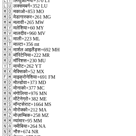
🇱🇹
लिथुआनिया
+370
LT
🇱🇺
लक्समबर्ग
+352
LU
🇲🇴
मकाओ
+853
MO
🇲🇬
मेडागास्कर
+261
MG
🇲🇼
मलावी
+265
MW
🇲🇾
मलेशिया
+60
MY
🇲🇻
मालदीव
+960
MV
🇲🇱
माली
+223
ML
🇲🇹
माल्टा
+356
mt
🇲🇭
मार्शल आइलैंड्स
+692
MH
🇲🇷
मॉरिटेनिया
+222
MR
🇲🇺
मॉरिशस
+230
MU
🇾🇹
मायोट
+262
YT
🇲🇽
मेक्सिको
+52
MX
🇫🇲
माइक्रोनेशिया
+691
FM
🇲🇩
मोल्डोवा
+373
MD
🇲🇨
मोनाको
+377
MC
🇲🇳
मंगोलिया
+976
MN
🇲🇪
मोंटेनेग्रो
+382
ME
🇲🇸
मॉन्टसेराट
+1664
MS
🇲🇦
मोरोक्को
+212
MA
🇲🇿
मोज़ाम्बिक
+258
MZ
🇲🇲
म्यांमार
+95
MM
🇳🇦
नमीबिया
+264
NA
🇳🇷
नौरु
+674
NR