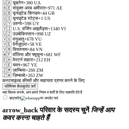
🇺🇦
यूक्रेन
+380
UA
🇦🇪
संयुक्त अरब अमीरात
+971
AE
🇬🇧
यूनाइटेड किंगडम
+44
GB
🇺🇸
यूनाइटेड स्टेट्स
+1
US
🇺🇾
उरुग्वे
+598
UY
🇻🇮
U.S. वर्जिन आइलैंड्स
+1340
VI
🇺🇿
उज़बेकिस्तान
+998
UZ
🇻🇺
वनुआतु
+678
VU
🇻🇪
वेनेज़ुएला
+58
VE
🇻🇳
वियतनाम
+84
VN
🇼🇫
वॉलिस और फ्यूचुना
+681
WF
🇪🇭
वेस्टर्न सहारा
+212
EH
🇾🇪
यमन
+967
YE
🇿🇲
ज़ाम्बिया
+260
ZM
🇿🇼
ज़िम्बाब्वे
+263
ZW
कस्टमाइज़्ड कीमतें और सहायता प्राप्त करने के लिए
प्रीमियम कैलकुलेट करें
यहां क्लिक करके, आप हमारे
नियम व शर्तों
के लिए सहमति देते हैं
व्हाट्सऐप
पर अपडेट पाएं
arrow_back
परिवार के सदस्य चुनें
जिन्हें आप
कवर करना चाहते हैं