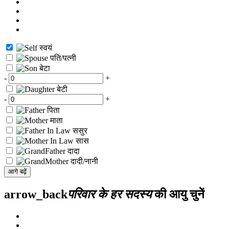
स्वयं
पति/पत्नी
बेटा
-
+
बेटी
-
+
पिता
माता
ससुर
सास
दादा
दादी/नानी
आगे बढ़ें
arrow_back
परिवार के हर सदस्य
की आयु चुनें