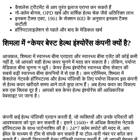
कैशलेस ट्रीटमेंट से आप तुरंत इलाज प्राप्त कर सकते हैं
नो-क्लेम बोनस, OPD खर्च और वार्षिक हेल्थ चेक जैसे अतिरिक्त लाभ
इनकम टैक्स एक्ट, 1961 के सेक्शन 80D के अनुसार इनकम टैक्स
कटौती
हॉस्पिटलाइज़ेशन से पहले और बाद के मेडिकल खर्च
शिमला में *केयर बेस्ट हेल्थ इंश्योरेंस कंपनी क्यों है?
आजकल, शिमला में स्वास्थ्य बीमा प्रदाता और स्वास्थ्य बीमा एजेंट की कोई कमी
नहीं है, जो आपको सही हेल्थ कवर चुनने में मदद कर सकता है। लेकिन, पर्याप्त
मेडिकल बीमा चुनना न भूलें। केयर हेल्थ इंश्योरेंस स्वास्थ्य बीमा सेक्टर की
सबसे बड़ी स्वास्थ्य बीमा कंपनियों में से एक है। कम प्रीमियम, शिमला में
कैशलेस नेटवर्क हॉस्पिटल्स और हेल्थ पॉलिसी के लिए पर्याप्त विकल्प इस कंपनी
से हेल्थ कवर खरीदते समय आने वाले कुछ लाभ हैं। अब हेल्थ कवर का विकल्प
बस एक क्लिक दूर है। आपको बस केयर हेल्थ इंश्योरेंस की आधिकारिक
वेबसाइट पर जाना है।
कंपनी कई हेल्थ पॉलिसी प्रदान करती है, जो व्यक्तियों और उनके परिवारों की
आवश्यकता को पूरा कर सकती है। इसने 11600+ से अधिक कैशलेस नेटवर्क
हॉस्पिटल्स के साथ पार्टनरशिप की है। 24*7 क्लेम सपोर्ट की मदद से, आप
ईमेल के माध्यम से टीम से संपर्क कर सकते हैं या टोल-फ्री नंबर पर कॉल कर
सकते हैं। कंपनी किफायती हेल्थ पॉलिसी प्रदान करती है, जो आपकी मेहनत से