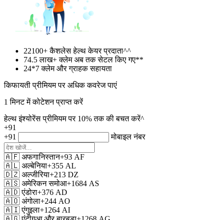
22100+
कैशलेस हेल्थ केयर प्रदाता^^
74.5 लाख+
क्लेम अब तक सेटल किए गए**
24*7
क्लेम और ग्राहक सहायता
किफायती प्रीमियम पर अधिक कवरेज पाएं
1 मिनट में कोटेशन प्राप्त करें
हेल्थ इंश्योरेंस प्रीमियम पर 10% तक की बचत करें^
+91
+91
मोबाइल नंबर
🇦🇫
अफगानिस्तान
+93
AF
🇦🇱
अल्बेनिया
+355
AL
🇩🇿
अल्जीरिया
+213
DZ
🇦🇸
अमेरिकन समोआ
+1684
AS
🇦🇩
एंडोरा
+376
AD
🇦🇴
अंगोला
+244
AO
🇦🇮
एंगुइला
+1264
AI
🇦🇬
एंटीगुआ और बारबुडा
+1268
AG