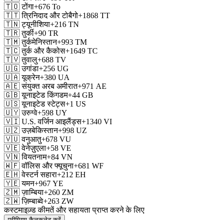
🇹🇴
टोंगा
+676
To
🇹🇹
त्रिनिदाद और टोबैगो
+1868
TT
🇹🇳
ट्यूनीशिया
+216
TN
🇹🇷
तुर्की
+90
TR
🇹🇲
तुर्कमेनिस्तान
+993
TM
🇹🇨
तुर्क और कैकोस
+1649
TC
🇹🇻
तुवालु
+688
TV
🇺🇬
उगांडा
+256
UG
🇺🇦
यूक्रेन
+380
UA
🇦🇪
संयुक्त अरब अमीरात
+971
AE
🇬🇧
यूनाइटेड किंगडम
+44
GB
🇺🇸
यूनाइटेड स्टेट्स
+1
US
🇺🇾
उरुग्वे
+598
UY
🇻🇮
U.S. वर्जिन आइलैंड्स
+1340
VI
🇺🇿
उज़बेकिस्तान
+998
UZ
🇻🇺
वनुआतु
+678
VU
🇻🇪
वेनेज़ुएला
+58
VE
🇻🇳
वियतनाम
+84
VN
🇼🇫
वॉलिस और फ्यूचुना
+681
WF
🇪🇭
वेस्टर्न सहारा
+212
EH
🇾🇪
यमन
+967
YE
🇿🇲
ज़ाम्बिया
+260
ZM
🇿🇼
ज़िम्बाब्वे
+263
ZW
कस्टमाइज़्ड कीमतें और सहायता प्राप्त करने के लिए
प्रीमियम कैलकुलेट करें