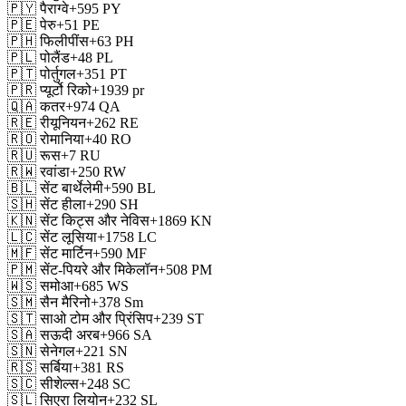
🇵🇾
पैराग्वे
+595
PY
🇵🇪
पेरु
+51
PE
🇵🇭
फिलीपींस
+63
PH
🇵🇱
पोलैंड
+48
PL
🇵🇹
पोर्तुगल
+351
PT
🇵🇷
प्यूर्टो रिको
+1939
pr
🇶🇦
कतर
+974
QA
🇷🇪
रीयूनियन
+262
RE
🇷🇴
रोमानिया
+40
RO
🇷🇺
रूस
+7
RU
🇷🇼
रवांडा
+250
RW
🇧🇱
सेंट बार्थेलेमी
+590
BL
🇸🇭
सेंट हीला
+290
SH
🇰🇳
सेंट किट्स और नेविस
+1869
KN
🇱🇨
सेंट लूसिया
+1758
LC
🇲🇫
सेंट मार्टिन
+590
MF
🇵🇲
सेंट-पियरे और मिकेलॉन
+508
PM
🇼🇸
समोआ
+685
WS
🇸🇲
सैन मैरिनो
+378
Sm
🇸🇹
साओ टोम और प्रिंसिप
+239
ST
🇸🇦
सऊदी अरब
+966
SA
🇸🇳
सेनेगल
+221
SN
🇷🇸
सर्बिया
+381
RS
🇸🇨
सीशेल्स
+248
SC
🇸🇱
सिएरा लियोन
+232
SL