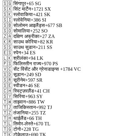
🇸🇬
सिंगापुर
+65
SG
🇸🇽
सिंट मार्टेन
+1721
SX
🇸🇰
स्लोवाकिया
+421
SK
🇸🇮
स्लोवेनिया
+386
SI
🇸🇧
सोलोमन आइलैंड्स
+677
SB
🇸🇴
सोमालिया
+252
SO
🇿🇦
दक्षिण अफ्रीका
+27
ZA
🇰🇷
साउथ कोरिया
+82
KR
🇸🇸
साउथ सुडान
+211
SS
🇪🇸
स्पेन
+34
ES
🇱🇰
श्रीलंका
+94
LK
🇵🇸
फिलिस्तीन राज्य
+970
PS
🇻🇨
सेंट विंसेंट और ग्रेनाडाइन्स
+1784
VC
🇸🇩
सूडान
+249
SD
🇸🇷
सूरीनेम
+597
SR
🇸🇪
स्वीडन
+46
SE
🇨🇭
स्विट्ज़रलैंड
+41
CH
🇸🇾
सिरिया
+963
SY
🇹🇼
ताइवान
+886
TW
🇹🇯
ताजिकिस्तान
+992
TJ
🇹🇿
तंजानिया
+255
TZ
🇹🇭
थाईलैंड
+66
TH
🇹🇱
तिमोर-लेस्ते
+670
TL
🇹🇬
टोगो
+228
TG
🇹🇰
टोकेलाउ
+690
TK