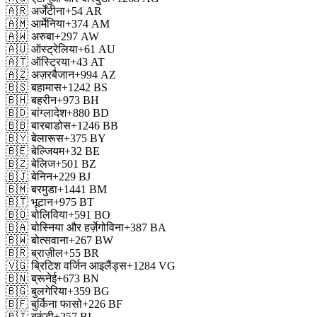
🇦🇷
अर्जेंटीना
+54
AR
🇦🇲
आर्मेनिया
+374
AM
🇦🇼
अरुबा
+297
AW
🇦🇺
ऑस्ट्रेलिया
+61
AU
🇦🇹
ऑस्ट्रिया
+43
AT
🇦🇿
अज़रबैजान
+994
AZ
🇧🇸
बहामास
+1242
BS
🇧🇭
बहरीन
+973
BH
🇧🇩
बांग्लादेश
+880
BD
🇧🇧
बारबाडोस
+1246
BB
🇧🇾
बेलारूस
+375
BY
🇧🇪
बेल्जियम
+32
BE
🇧🇿
बेलिज
+501
BZ
🇧🇯
बेनिन
+229
BJ
🇧🇲
बरमुडा
+1441
BM
🇧🇹
भूटान
+975
BT
🇧🇴
बोलिविया
+591
BO
🇧🇦
बोस्निया और हर्ज़ेगोविना
+387
BA
🇧🇼
बोत्सवाना
+267
BW
🇧🇷
ब्राज़ील
+55
BR
🇻🇬
ब्रिटिश वर्जिन आइलैंड्स
+1284
VG
🇧🇳
ब्रूनेई
+673
BN
🇧🇬
बुलगेरिया
+359
BG
🇧🇫
बुर्किना फासो
+226
BF
🇧🇮
बुरुंडी
+257
BI