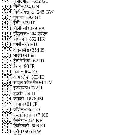
🇬🇹
गुआटेमाला
+502
GT
🇬🇳
गिनी
+224
GN
🇬🇼
गिनी-बिसाऊ
+245
GW
🇬🇾
गुयाना
+592
GY
🇭🇹
हैती
+509
HT
🇻🇦
होली सी
+379
VA
🇭🇳
होंडुरास
+504
एचएन
🇭🇰
हांगकांग
+852
HK
🇭🇺
हंगरी
+36
HU
🇮🇸
आइसलैंड
+354
IS
🇮🇳
भारत
+91
in
🇮🇩
इंडोनेशिया
+62
ID
🇮🇷
ईरान
+98
IR
🇮🇶
Iraq
+964
IQ
🇮🇪
आयरलैंड
+353
IE
🇮🇲
आइल ऑफ मैन
+44
IM
🇮🇱
इजरायल
+972
IL
🇮🇹
इटली
+39
IT
🇯🇲
जमैका
+1876
JM
🇯🇵
जापान
+81
JP
🇯🇴
जॉर्डन
+962
JO
🇰🇿
कज़ाकिस्तान
+7
KZ
🇰🇪
केनिया
+254
KE
🇰🇮
किरिबाती
+686
KI
🇰🇼
कुवैत
+965
KW