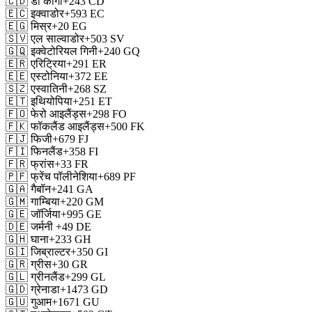
🇨🇩
डॉ कॉंगो
+243
CD
🇪🇨
इक्वाडोर
+593
EC
🇪🇬
मिस्र
+20
EG
🇸🇻
एल साल्वाडोर
+503
SV
🇬🇶
इक्वेटोरियल गिनी
+240
GQ
🇪🇷
एरिट्रिया
+291
ER
🇪🇪
एस्टोनिया
+372
EE
🇸🇿
एस्वातिनी
+268
SZ
🇪🇹
इथियोपिया
+251
ET
🇫🇴
फेरो आइलैंड्स
+298
FO
🇫🇰
फॉकलैंड आइलैंड्स
+500
FK
🇫🇯
फिजी
+679
FJ
🇫🇮
फिनलैंड
+358
FI
🇫🇷
फ्रांस
+33
FR
🇵🇫
फ्रेंच पॉलीनेशिया
+689
PF
🇬🇦
गैबॉन
+241
GA
🇬🇲
गाम्बिया
+220
GM
🇬🇪
जॉर्जिया
+995
GE
🇩🇪
जर्मनी
+49
DE
🇬🇭
घाना
+233
GH
🇬🇮
जिब्राल्टर
+350
GI
🇬🇷
ग्रीस
+30
GR
🇬🇱
ग्रीनलैंड
+299
GL
🇬🇩
ग्रेनाडा
+1473
GD
🇬🇺
गुआम
+1671
GU