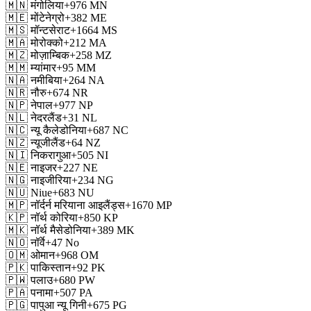
🇲🇳
मंगोलिया
+976
MN
🇲🇪
मोंटेनेग्रो
+382
ME
🇲🇸
मॉन्टसेराट
+1664
MS
🇲🇦
मोरोक्को
+212
MA
🇲🇿
मोज़ाम्बिक
+258
MZ
🇲🇲
म्यांमार
+95
MM
🇳🇦
नमीबिया
+264
NA
🇳🇷
नौरु
+674
NR
🇳🇵
नेपाल
+977
NP
🇳🇱
नेदरलैंड
+31
NL
🇳🇨
न्यू कैलेडोनिया
+687
NC
🇳🇿
न्यूजीलैंड
+64
NZ
🇳🇮
निकरागुआ
+505
NI
🇳🇪
नाइजर
+227
NE
🇳🇬
नाइजीरिया
+234
NG
🇳🇺
Niue
+683
NU
🇲🇵
नॉर्दर्न मरियाना आइलैंड्स
+1670
MP
🇰🇵
नॉर्थ कोरिया
+850
KP
🇲🇰
नॉर्थ मैसेडोनिया
+389
MK
🇳🇴
नॉर्वे
+47
No
🇴🇲
ओमान
+968
OM
🇵🇰
पाकिस्तान
+92
PK
🇵🇼
पलाउ
+680
PW
🇵🇦
पनामा
+507
PA
🇵🇬
पापुआ न्यू गिनी
+675
PG