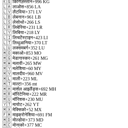
🇰🇬
किर्गिज़स्तान
+996
KG
🇱🇦
लाओस
+856
LA
🇱🇻
लैटविया
+371
LV
🇱🇧
लेबनान
+961
LB
🇱🇸
लेसोथो
+266
LS
🇱🇷
लिबेरिया
+231
LR
🇱🇾
लिबिया
+218
LY
🇱🇮
लिचटेंस्टाइन
+423
LI
🇱🇹
लिथुआनिया
+370
LT
🇱🇺
लक्समबर्ग
+352
LU
🇲🇴
मकाओ
+853
MO
🇲🇬
मेडागास्कर
+261
MG
🇲🇼
मलावी
+265
MW
🇲🇾
मलेशिया
+60
MY
🇲🇻
मालदीव
+960
MV
🇲🇱
माली
+223
ML
🇲🇹
माल्टा
+356
mt
🇲🇭
मार्शल आइलैंड्स
+692
MH
🇲🇷
मॉरिटेनिया
+222
MR
🇲🇺
मॉरिशस
+230
MU
🇾🇹
मायोट
+262
YT
🇲🇽
मेक्सिको
+52
MX
🇫🇲
माइक्रोनेशिया
+691
FM
🇲🇩
मोल्डोवा
+373
MD
🇲🇨
मोनाको
+377
MC