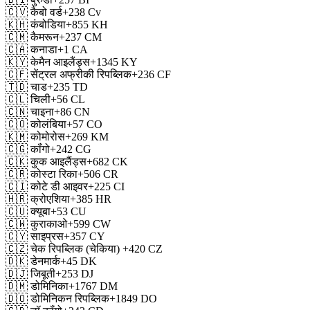
🇨🇻
कैबो वर्ड
+238
Cv
🇰🇭
कंबोडिया
+855
KH
🇨🇲
कैमरून
+237
CM
🇨🇦
कनाडा
+1
CA
🇰🇾
केमैन आइलैंड्स
+1345
KY
🇨🇫
सेंट्रल अफ्रीकी रिपब्लिक
+236
CF
🇹🇩
चाड
+235
TD
🇨🇱
चिली
+56
CL
🇨🇳
चाइना
+86
CN
🇨🇴
कोलंबिया
+57
CO
🇰🇲
कोमोरोस
+269
KM
🇨🇬
कॉंगो
+242
CG
🇨🇰
कुक आइलैंड्स
+682
CK
🇨🇷
कोस्टा रिका
+506
CR
🇨🇮
कोटे डी आइवर
+225
CI
🇭🇷
क्रोएशिया
+385
HR
🇨🇺
क्यूबा
+53
CU
🇨🇼
कुराकाओ
+599
CW
🇨🇾
साइप्रस
+357
CY
🇨🇿
चेक रिपब्लिक (चेकिया)
+420
CZ
🇩🇰
डेनमार्क
+45
DK
🇩🇯
जिबूती
+253
DJ
🇩🇲
डोमिनिका
+1767
DM
🇩🇴
डोमिनिकन रिपब्लिक
+1849
DO