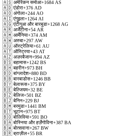
🇦🇸
अमेरिकन समोआ
+1684
AS
🇦🇩
एंडोरा
+376
AD
🇦🇴
अंगोला
+244
AO
🇦🇮
एंगुइला
+1264
AI
🇦🇬
एंटीगुआ और बारबुडा
+1268
AG
🇦🇷
अर्जेंटीना
+54
AR
🇦🇲
आर्मेनिया
+374
AM
🇦🇼
अरुबा
+297
AW
🇦🇺
ऑस्ट्रेलिया
+61
AU
🇦🇹
ऑस्ट्रिया
+43
AT
🇦🇿
अज़रबैजान
+994
AZ
🇧🇸
बहामास
+1242
BS
🇧🇭
बहरीन
+973
BH
🇧🇩
बांग्लादेश
+880
BD
🇧🇧
बारबाडोस
+1246
BB
🇧🇾
बेलारूस
+375
BY
🇧🇪
बेल्जियम
+32
BE
🇧🇿
बेलिज
+501
BZ
🇧🇯
बेनिन
+229
BJ
🇧🇲
बरमुडा
+1441
BM
🇧🇹
भूटान
+975
BT
🇧🇴
बोलिविया
+591
BO
🇧🇦
बोस्निया और हर्ज़ेगोविना
+387
BA
🇧🇼
बोत्सवाना
+267
BW
🇧🇷
ब्राज़ील
+55
BR