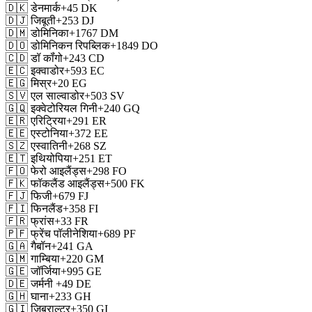
🇩🇰
डेनमार्क
+45
DK
🇩🇯
जिबूती
+253
DJ
🇩🇲
डोमिनिका
+1767
DM
🇩🇴
डोमिनिकन रिपब्लिक
+1849
DO
🇨🇩
डॉ कॉंगो
+243
CD
🇪🇨
इक्वाडोर
+593
EC
🇪🇬
मिस्र
+20
EG
🇸🇻
एल साल्वाडोर
+503
SV
🇬🇶
इक्वेटोरियल गिनी
+240
GQ
🇪🇷
एरिट्रिया
+291
ER
🇪🇪
एस्टोनिया
+372
EE
🇸🇿
एस्वातिनी
+268
SZ
🇪🇹
इथियोपिया
+251
ET
🇫🇴
फेरो आइलैंड्स
+298
FO
🇫🇰
फॉकलैंड आइलैंड्स
+500
FK
🇫🇯
फिजी
+679
FJ
🇫🇮
फिनलैंड
+358
FI
🇫🇷
फ्रांस
+33
FR
🇵🇫
फ्रेंच पॉलीनेशिया
+689
PF
🇬🇦
गैबॉन
+241
GA
🇬🇲
गाम्बिया
+220
GM
🇬🇪
जॉर्जिया
+995
GE
🇩🇪
जर्मनी
+49
DE
🇬🇭
घाना
+233
GH
🇬🇮
जिब्राल्टर
+350
GI