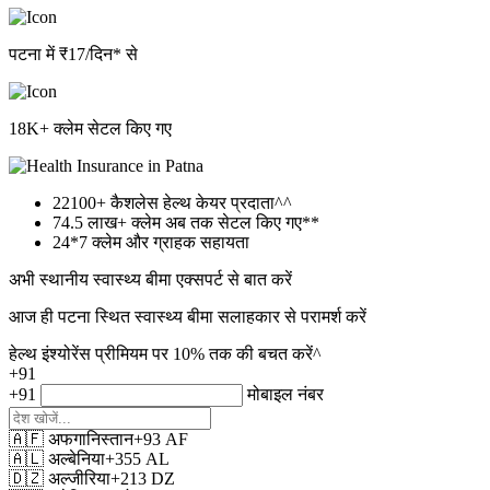
पटना में ₹17/दिन* से
18K+ क्लेम सेटल किए गए
22100+
कैशलेस हेल्थ केयर प्रदाता^^
74.5 लाख+
क्लेम अब तक सेटल किए गए**
24*7
क्लेम और ग्राहक सहायता
अभी स्थानीय स्वास्थ्य बीमा एक्सपर्ट से बात करें
आज ही पटना स्थित स्वास्थ्य बीमा सलाहकार से परामर्श करें
हेल्थ इंश्योरेंस प्रीमियम पर 10% तक की बचत करें^
+91
+91
मोबाइल नंबर
🇦🇫
अफगानिस्तान
+93
AF
🇦🇱
अल्बेनिया
+355
AL
🇩🇿
अल्जीरिया
+213
DZ