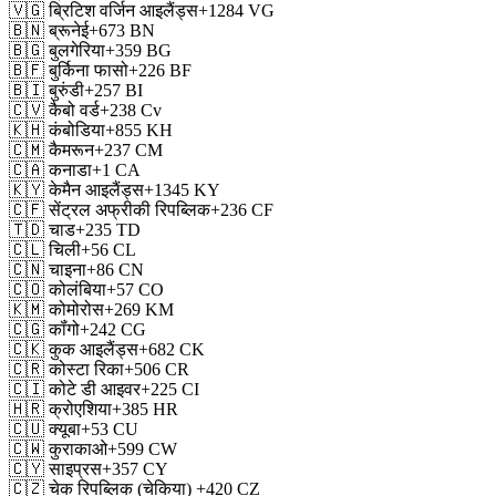
🇻🇬
ब्रिटिश वर्जिन आइलैंड्स
+1284
VG
🇧🇳
ब्रूनेई
+673
BN
🇧🇬
बुलगेरिया
+359
BG
🇧🇫
बुर्किना फासो
+226
BF
🇧🇮
बुरुंडी
+257
BI
🇨🇻
कैबो वर्ड
+238
Cv
🇰🇭
कंबोडिया
+855
KH
🇨🇲
कैमरून
+237
CM
🇨🇦
कनाडा
+1
CA
🇰🇾
केमैन आइलैंड्स
+1345
KY
🇨🇫
सेंट्रल अफ्रीकी रिपब्लिक
+236
CF
🇹🇩
चाड
+235
TD
🇨🇱
चिली
+56
CL
🇨🇳
चाइना
+86
CN
🇨🇴
कोलंबिया
+57
CO
🇰🇲
कोमोरोस
+269
KM
🇨🇬
कॉंगो
+242
CG
🇨🇰
कुक आइलैंड्स
+682
CK
🇨🇷
कोस्टा रिका
+506
CR
🇨🇮
कोटे डी आइवर
+225
CI
🇭🇷
क्रोएशिया
+385
HR
🇨🇺
क्यूबा
+53
CU
🇨🇼
कुराकाओ
+599
CW
🇨🇾
साइप्रस
+357
CY
🇨🇿
चेक रिपब्लिक (चेकिया)
+420
CZ